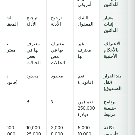
للدائنين
أمريكي
معيار
الشك
ترجيح
ترجيح
الشك
إثبات
المعقول
الأدلة
الأدلة
المعقول
الدائنين
الاعتراف
غير
معترف
معترف
غير
بالأحكام
معترف
بها في
بها في
معترف
الأجنبية
بها
بعض
بعض
بها
الحالات
الحالات
بند الفرار
نعم
محدود
محدود
نعم
(نقل
(قانوني)
(قانوني)
الصندوق)
برنامج
نعم (من
لا
لا
لا
جنسية
250,000
مرتبط
دولار)
تكلفة
5,000-
3,000-
10,000-
5,000-
تأسيس
10,000
8,000
25,000
12,000