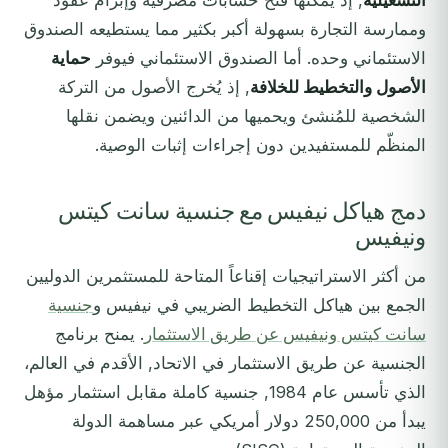
التشغيلية
, إذ يمكنها فتح حسابات مصرفية وإبرام عقود
وممارسة التجارة بسهولة أكبر بكثير مما يستطيعه الصندوق
الاستئماني وحده. أما الصندوق الاستئماني فيوفر
حماية
الأصول والتخطيط للخلافة
, إذ يُخرج الأصول من التركة
الشخصية للمُنشئ ويحميها من الدائنين ويضمن نقلها
المنظّم للمستفيدين دون إجراءات إثبات الوصية.
دمج هياكل نيفيس مع جنسية سانت كيتس
ونيفيس
من أكثر الاستراتيجيات إقناعاً المتاحة للمستثمرين الدوليين
الجمع بين هياكل التخطيط الضريبي في نيفيس و
جنسية
سانت كيتس ونيفيس عن طريق الاستثمار
. يمنح برنامج
الجنسية عن طريق الاستثمار في الاتحاد, الأقدم في العالم،
الذي تأسس عام 1984, جنسية كاملة مقابل استثمار مؤهل
يبدأ من 250,000 دولار أمريكي عبر مساهمة الدولة