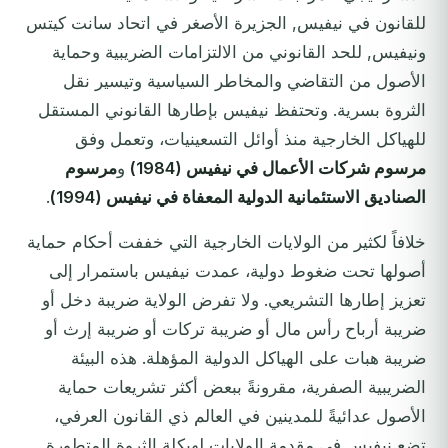
للقانون في نيفيس, الجزيرة الأصغر في اتحاد سانت كيتس
ونيفيس, للحد القانوني من الالتزامات الضريبية وحماية
الأصول من التقاضي والمخاطر السياسية وتيسير نقل
الثروة بسرية. وتحتفظ نيفيس بإطارها القانوني المستقل
للهياكل الخارجية منذ أوائل التسعينيات، وتعمل وفق
مرسوم شركات الأعمال في نيفيس (1984)
و
مرسوم
الصناديق الاستئمانية الدولية المعفاة في نيفيس (1994)
.
خلافاً لكثير من الولايات الخارجية التي خففت أحكام حماية
أصولها تحت ضغوط دولية، عمدت نيفيس باستمرار إلى
تعزيز إطارها التشريعي. ولا تفرض الولاية ضريبة دخل أو
ضريبة أرباح رأس مال أو ضريبة تركات أو ضريبة إرث أو
ضريبة هبات على الهياكل الدولية المؤهلة. هذه البيئة
الضريبية الصفرية، مقرونةً ببعض أكثر تشريعات حماية
الأصول عدائيةً للمدينين في العالم ذي القانون العرفي،
تضع نيفيس في مقدمة الولايات لهيكلة الثروة المتطورة.