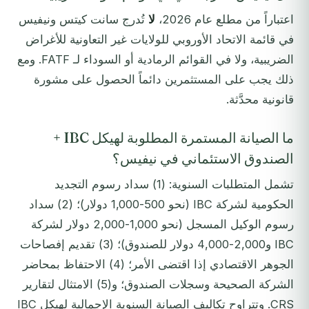
اعتباراً من مطلع عام 2026،
لا
تُدرج سانت كيتس ونيفيس
في قائمة الاتحاد الأوروبي للولايات غير التعاونية للأغراض
الضريبية، ولا في القوائم الرمادية أو السوداء لـ FATF. ومع
ذلك يجب على المستثمرين دائماً الحصول على مشورة
قانونية محدَّثة.
ما الصيانة المستمرة المطلوبة لهيكل IBC +
الصندوق الاستئماني في نيفيس؟
تشمل المتطلبات السنوية: (1) سداد رسوم التجديد
الحكومية لشركة IBC (نحو 500-1,000 دولار)؛ (2) سداد
رسوم الوكيل المسجل (نحو 1,000-2,000 دولار لشركة
IBC و2,000-4,000 دولار للصندوق)؛ (3) تقديم إفصاحات
الجوهر الاقتصادي إذا اقتضى الأمر؛ (4) الاحتفاظ بمحاضر
الشركة الصحيحة وسجلات الصندوق؛ و(5) الامتثال لتقارير
CRS. وتتراوح تكاليف الصيانة السنوية الإجمالية لهيكل IBC