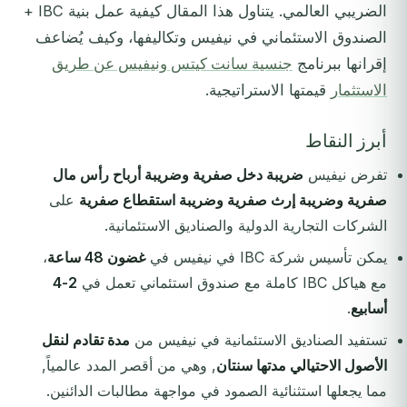
الضريبي العالمي. يتناول هذا المقال كيفية عمل بنية IBC +
الصندوق الاستئماني في نيفيس وتكاليفها، وكيف يُضاعف
إقرانها ببرنامج
جنسية سانت كيتس ونيفيس عن طريق
الاستثمار
قيمتها الاستراتيجية.
أبرز النقاط
تفرض نيفيس
ضريبة دخل صفرية وضريبة أرباح رأس مال
صفرية وضريبة إرث صفرية وضريبة استقطاع صفرية
على
الشركات التجارية الدولية والصناديق الاستئمانية.
يمكن تأسيس شركة IBC في نيفيس في
غضون 48 ساعة
،
مع هياكل IBC كاملة مع صندوق استئماني تعمل في
2-4
أسابيع
.
تستفيد الصناديق الاستئمانية في نيفيس من
مدة تقادم لنقل
الأصول الاحتيالي مدتها سنتان
, وهي من أقصر المدد عالمياً,
مما يجعلها استثنائية الصمود في مواجهة مطالبات الدائنين.