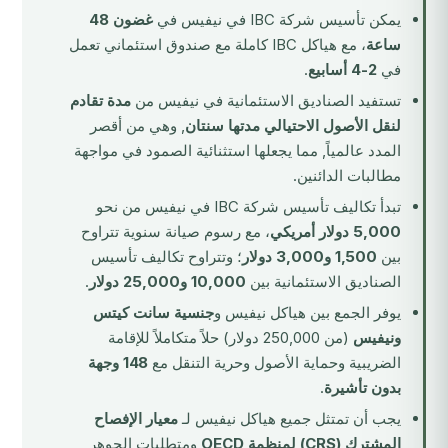
يمكن تأسيس شركة IBC في نيفيس في
غضون 48
ساعة
، مع هياكل IBC كاملة مع صندوق استئماني تعمل
في
2-4 أسابيع
.
تستفيد الصناديق الاستئمانية في نيفيس من
مدة تقادم
لنقل الأصول الاحتيالي مدتها سنتان
, وهي من أقصر
المدد عالمياً, مما يجعلها استثنائية الصمود في مواجهة
مطالبات الدائنين.
تبدأ تكاليف تأسيس شركة IBC في نيفيس من نحو
5,000 دولار أمريكي
، مع رسوم صيانة سنوية تتراوح
بين
1,500 و3,000 دولار
؛ وتتراوح تكاليف تأسيس
الصناديق الاستئمانية بين
10,000 و25,000 دولار
.
يوفر الجمع بين هياكل نيفيس و
جنسية سانت كيتس
ونيفيس
(من 250,000 دولار) حلاً متكاملاً للإقامة
الضريبية وحماية الأصول وحرية التنقل مع
148 وجهة
بدون تأشيرة
.
يجب أن تمتثل جميع هياكل نيفيس لـ
معيار الإفصاح
المشترك (CRS) لمنظمة OECD
ومتطلبات الجوهر