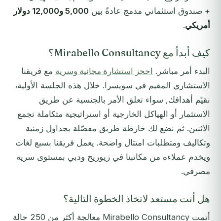
+ صندوق استئماني مدمج عادةً بين
5,000 و12,000 دولار
أمريكي
.
كيف أبدأ مع Mirabello Consultancy؟
البدء أمر مباشر.
احجز استشارة مجانية وسرية
مع فريقنا
الاستشاري المقيم في سويسرا. خلال هذه الجلسة الأولية،
نقيّم أهدافك, سواء تعلق الأمر بالجنسية عن طريق
الاستثمار أو الهياكل الخارجية أو استراتيجية متكاملة تجمع
الاثنين. ثم نضع لك خارطة طريق مفصّلة بجداول زمنية
وتكاليف ومتطلبات امتثال واضحة. يعمل فريقنا بسبع لغات
ويخدم عملاءه من مكاتبنا في زيوريخ ودبي بمستوى سرية
مصرفي.
هل أنت مستعد لاتخاذ الخطوة التالية؟
أتمت Mirabello Consultancy معالجة أكثر من 250 حالة