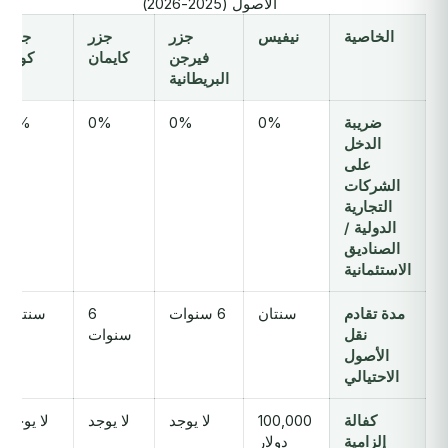
الأصول (2025-2026)
الخاصية
نيفيس
جزر
جزر
جزر
فيرجن
كايمان
كوك
البريطانية
ضريبة
0%
0%
0%
0%
الدخل
على
الشركات
التجارية
الدولية /
الصناديق
الاستئمانية
مدة تقادم
سنتان
6 سنوات
6
سنتان
نقل
سنوات
الأصول
الاحتيالي
كفالة
100,000
لا يوجد
لا يوجد
لا يوجد
إلزامية
دولار