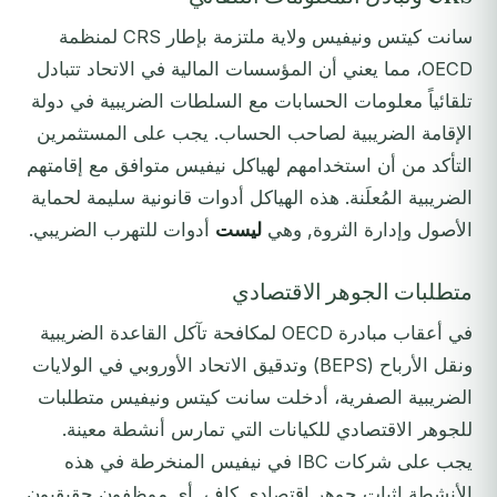
سانت كيتس ونيفيس ولاية ملتزمة بإطار CRS لمنظمة
OECD، مما يعني أن المؤسسات المالية في الاتحاد تتبادل
تلقائياً معلومات الحسابات مع السلطات الضريبية في دولة
الإقامة الضريبية لصاحب الحساب. يجب على المستثمرين
التأكد من أن استخدامهم لهياكل نيفيس متوافق مع إقامتهم
الضريبية المُعلَنة. هذه الهياكل أدوات قانونية سليمة لحماية
الأصول وإدارة الثروة, وهي
ليست
أدوات للتهرب الضريبي.
متطلبات الجوهر الاقتصادي
في أعقاب مبادرة OECD لمكافحة تآكل القاعدة الضريبية
ونقل الأرباح (BEPS) وتدقيق الاتحاد الأوروبي في الولايات
الضريبية الصفرية، أدخلت سانت كيتس ونيفيس متطلبات
للجوهر الاقتصادي للكيانات التي تمارس أنشطة معينة.
يجب على شركات IBC في نيفيس المنخرطة في هذه
الأنشطة إثبات جوهر اقتصادي كافٍ, أي موظفون حقيقيون