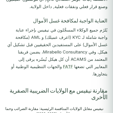
وصنع قرار فعلي ونفقات فعلية, داخل الولاية.
العناية الواجبة لمكافحة غسل الأموال
يُلزَم جميع الوكلاء المسجَّلون في نيفيس بإجراء عناية
واجبة شاملة لـ KYC (اعرف عميلك) و AML (مكافحة
غسل الأموال) على المستفيدين الحقيقيين قبل تشكيل أي
هيكل. وفي Mirabello Consultancy، يضمن فريقنا
المعتمد من ACAMS أن كل هيكل نُيسّره يرقى إلى
المعايير التي تضعها
FATF
والجهات التنظيمية الوطنية أو
يتجاوزها.
مقارنة نيفيس مع الولايات الضريبية الصفرية
الأخرى
نيفيس مقابل الولايات المنافسة الرئيسية: مقارنة الضرائب وحماية