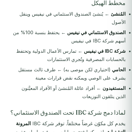
مخطط الهيكل
المُنشئ
← يُنشئ الصندوق الاستئماني في نيفيس وينقل
الأصول
الصندوق الاستئماني في نيفيس
← يحتفظ بنسبة 100% من
أسهم شركة IBC في نيفيس
شركة IBC في نيفيس
← تمارس الأعمال الدولية وتحتفظ
بالحسابات المصرفية وتُجري الاستثمارات
الحامي
(اختياري لكن موصى به) ← طرف ثالث مستقل
يشرف على الوصي ويمكنه نقض قرارات معينة
المستفيدون
← أفراد عائلة المُنشئ أو الأفراد المعيَّنون
الذين يتلقون التوزيعات
لماذا دمج شركة IBC تحت الصندوق الاستئماني؟
يخدم كل مكوّن غرضاً مختلفاً. توفر شركة IBC
المرونة