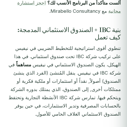
ألست متأكداً من البرنامج الأنسب لك؟
احجز استشارة
مجانية
مع Mirabello Consultancy.
بنية IBC + الصندوق الاستئماني المدمجة:
كيف تعمل
تنطوي أقوى استراتيجية للتخطيط الضريبي في نيفيس
على تركيب شركة IBC تحت صندوق استئماني. في هذا
الهيكل، يكون الصندوق الاستئماني في نيفيس
مساهماً
في
شركة IBC في نيفيس. ينقل المُنشئ (الفرد الذي ينشئ
الصندوق) أصولاً, نقداً أو استثمارات أو ملكية فكرية أو
ممتلكات أخرى, إلى الصندوق، الذي يمتلك بدوره الشركة
ويتحكم فيها. تمارس شركة IBC الأنشطة التجارية وتحتفظ
بالحسابات المصرفية وتدير الاستثمارات، في حين يوفر
الصندوق الاستئماني الغلاف الحامي للأصول.