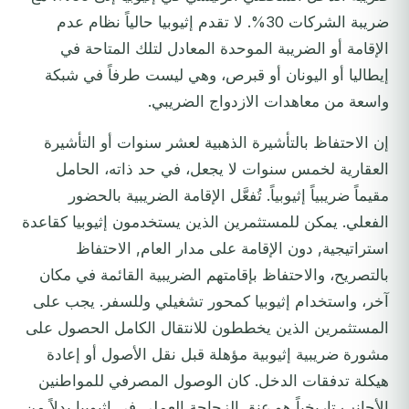
ضريبة الشركات 30%. لا تقدم إثيوبيا حالياً نظام عدم
الإقامة أو الضريبة الموحدة المعادل لتلك المتاحة في
إيطاليا أو اليونان أو قبرص، وهي ليست طرفاً في شبكة
واسعة من معاهدات الازدواج الضريبي.
إن الاحتفاظ بالتأشيرة الذهبية لعشر سنوات أو التأشيرة
العقارية لخمس سنوات لا يجعل، في حد ذاته، الحامل
مقيماً ضريبياً إثيوبياً. تُفعَّل الإقامة الضريبية بالحضور
الفعلي. يمكن للمستثمرين الذين يستخدمون إثيوبيا كقاعدة
استراتيجية, دون الإقامة على مدار العام, الاحتفاظ
بالتصريح، والاحتفاظ بإقامتهم الضريبية القائمة في مكان
آخر، واستخدام إثيوبيا كمحور تشغيلي وللسفر. يجب على
المستثمرين الذين يخططون للانتقال الكامل الحصول على
مشورة ضريبية إثيوبية مؤهلة قبل نقل الأصول أو إعادة
هيكلة تدفقات الدخل. كان الوصول المصرفي للمواطنين
الأجانب تاريخياً هو عنق الزجاجة العملي في إثيوبيا بدلاً من