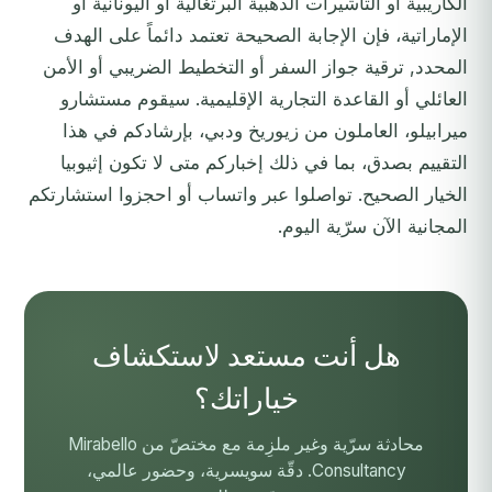
الكاريبية أو التأشيرات الذهبية البرتغالية أو اليونانية أو
الإماراتية، فإن الإجابة الصحيحة تعتمد دائماً على الهدف
المحدد, ترقية جواز السفر أو التخطيط الضريبي أو الأمن
العائلي أو القاعدة التجارية الإقليمية. سيقوم مستشارو
ميرابيلو، العاملون من زيوريخ ودبي، بإرشادكم في هذا
التقييم بصدق، بما في ذلك إخباركم متى لا تكون إثيوبيا
الخيار الصحيح. تواصلوا عبر واتساب أو
احجزوا استشارتكم
المجانية الآن
سرّية اليوم.
هل أنت مستعد لاستكشاف
خياراتك؟
محادثة سرّية وغير ملزِمة مع مختصّ من Mirabello
Consultancy. دقّة سويسرية، وحضور عالمي،