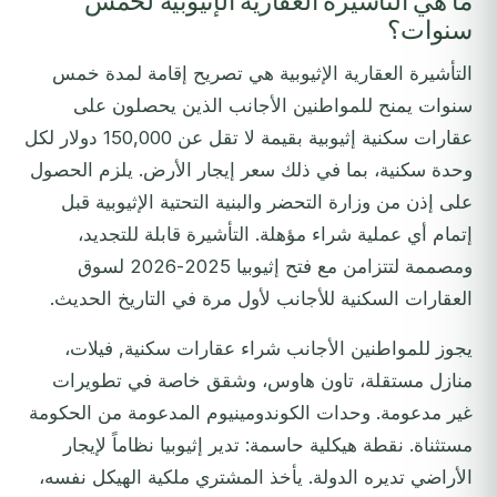
ما هي التأشيرة العقارية الإثيوبية لخمس
سنوات؟
التأشيرة العقارية الإثيوبية هي تصريح إقامة لمدة خمس
سنوات يمنح للمواطنين الأجانب الذين يحصلون على
عقارات سكنية إثيوبية بقيمة لا تقل عن 150,000 دولار لكل
وحدة سكنية، بما في ذلك سعر إيجار الأرض. يلزم الحصول
على إذن من وزارة التحضر والبنية التحتية الإثيوبية قبل
إتمام أي عملية شراء مؤهلة. التأشيرة قابلة للتجديد،
ومصممة لتتزامن مع فتح إثيوبيا 2025-2026 لسوق
العقارات السكنية للأجانب لأول مرة في التاريخ الحديث.
يجوز للمواطنين الأجانب شراء عقارات سكنية, فيلات،
منازل مستقلة، تاون هاوس، وشقق خاصة في تطويرات
غير مدعومة. وحدات الكوندومينيوم المدعومة من الحكومة
مستثناة. نقطة هيكلية حاسمة: تدير إثيوبيا نظاماً لإيجار
الأراضي تديره الدولة. يأخذ المشتري ملكية الهيكل نفسه،