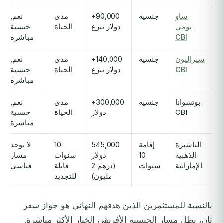
ساو
جنسية
90,000+
مدى
نعم,
تومي
دولار تبرع
الحياة
جنسية
CBI
مباشرة
سيراليون
جنسية
140,000+
مدى
نعم,
CBI
دولار تبرع
الحياة
جنسية
مباشرة
بوتسوانا
جنسية
300,000+
مدى
نعم,
CBI
دولار
الحياة
جنسية
مباشرة
التأشيرة
إقامة
545,000
10
لا يوجد
الذهبية
10
دولار
سنوات
مسار
الإماراتية
سنوات
(درهم 2
قابلة
قياسي
مليون)
للتجديد
بالنسبة للمستثمرين الذين هدفهم النهائي هو جواز سفر
ثانٍ، يظل مسار الجنسية الأفريقي الخيار الأكثر مباشرة.