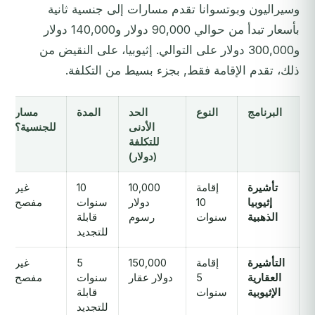
وسيراليون وبوتسوانا تقدم مسارات إلى جنسية ثانية
بأسعار تبدأ من حوالي 90,000 دولار و140,000 دولار
و300,000 دولار على التوالي. إثيوبيا، على النقيض من
ذلك، تقدم الإقامة فقط, بجزء بسيط من التكلفة.
البرنامج
النوع
الحد
المدة
مسار
الأدنى
للجنسية؟
للتكلفة
(دولار)
تأشيرة
إقامة
10,000
10
غير
إثيوبيا
10
دولار
سنوات
مفصح
الذهبية
سنوات
رسوم
قابلة
للتجديد
التأشيرة
إقامة
150,000
5
غير
العقارية
5
دولار عقار
سنوات
مفصح
الإثيوبية
سنوات
قابلة
للتجديد