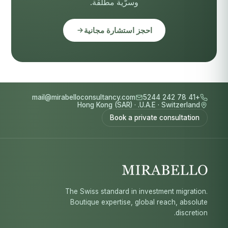
وسرّية مطلقة.
احجز استشارة مجانية
mail@mirabelloconsultancy.com
+41 78 242 5244
Hong Kong (SAR)
·
U.A.E.
·
Switzerland
Book a private consultation
The Swiss standard in investment migration.
Boutique expertise, global reach, absolute
discretion.