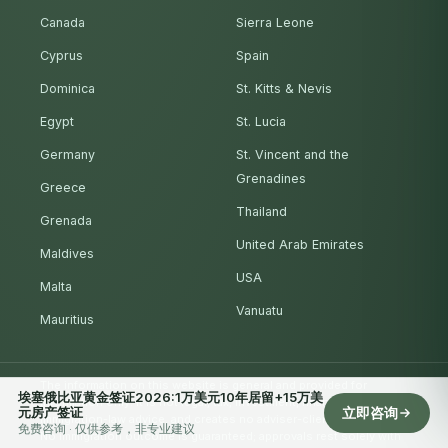
Canada
Sierra Leone
Cyprus
Spain
Dominica
St. Kitts & Nevis
Egypt
St. Lucia
Germany
St. Vincent and the
Grenadines
Greece
Thailand
Grenada
United Arab Emirates
Maldives
USA
Malta
Vanuatu
Mauritius
The information on this website is general and provided for
埃塞俄比亚黄金签证2026:1万美元10年居留+15万美
information only. It is not legal, tax, investment, financial or
元房产签证
立即咨询
immigration-law advice, and creates no adviser-client relationship.
免费咨询 · 仅供参考，非专业建议
No immigration outcome is guaranteed; approvals rest solely with