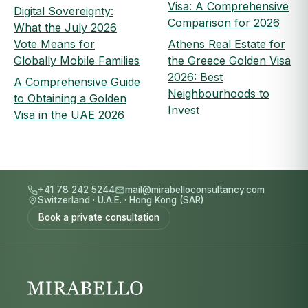
Visa: A Comprehensive
Digital Sovereignty:
Comparison for 2026
What the July 2026
Vote Means for
Athens Real Estate for
Globally Mobile Families
the Greece Golden Visa
2026: Best
A Comprehensive Guide
Neighbourhoods to
to Obtaining a Golden
Invest
Visa in the UAE 2026
+41 78 242 5244
mail@mirabelloconsultancy.com
Switzerland
·
U.A.E.
·
Hong Kong (SAR)
Book a private consultation