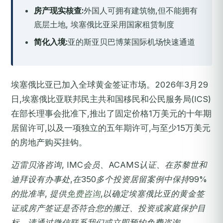
房产现实核查:
外国人可拥有建筑物,但不能拥有
底层土地, 埃塞俄比亚采用国家租赁制度
简化入境:
亚的斯亚贝巴博莱国际机场快速通道
埃塞俄比亚已加入全球黄金签证市场。2026年3月29
日,埃塞俄比亚联邦民主共和国移民和公民服务局(ICS)
在部长理事会批准下,推出了固定价格1万美元的十年期
居留许可,以及一项独立的五年期许可,与至少15万美元
的房地产购买挂钩。
迈雷贝洛咨询, IMC会员、ACAMS认证、在苏黎世和
迪拜设有办事处,在350多个投资居留案例中保持99%
的批准率, 提供
免费咨询
,以确定埃塞俄比亚的黄金签
证或房产签证是否符合您的搬迁、投资或家庭保护目
标。请通过微信联系我们或立即预约免费咨询。