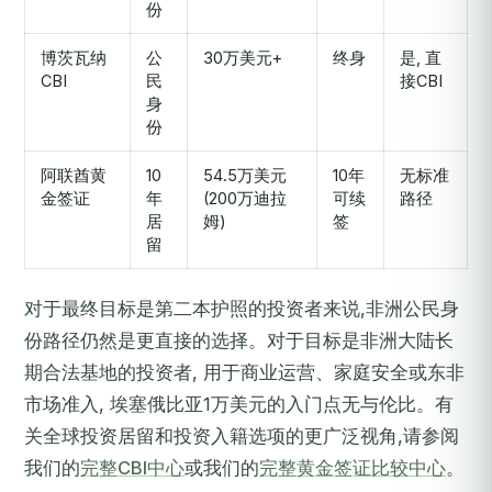
份
博茨瓦纳
公
30万美元+
终身
是, 直
CBI
民
接CBI
身
份
阿联酋黄
10
54.5万美元
10年
无标准
金签证
年
(200万迪拉
可续
路径
居
姆)
签
留
对于最终目标是第二本护照的投资者来说,非洲公民身
份路径仍然是更直接的选择。对于目标是非洲大陆长
期合法基地的投资者, 用于商业运营、家庭安全或东非
市场准入, 埃塞俄比亚1万美元的入门点无与伦比。有
关全球投资居留和投资入籍选项的更广泛视角,请参阅
我们的
完整CBI中心
或我们的
完整黄金签证比较中心
。