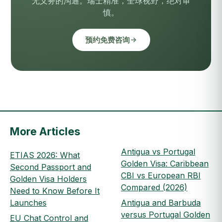
无义务的沟通。瑞士精准，全球视野，绝对审
慎。
预约免费咨询
More Articles
Antigua vs Portugal
ETIAS 2026: What
Golden Visa: Caribbean
Second Passport and
CBI vs European RBI
Golden Visa Holders
Compared (2026)
Need to Know Before It
Launches
Antigua and Barbuda
versus Portugal Golden
EU Chat Control and