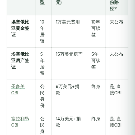
型
元)
份路
径?
埃塞俄比
10
1万美元费用
10年
未公布
亚黄金签
年
可续
证
居
签
留
埃塞俄比
5
15万美元房产
5年
未公布
亚房产签
年
可续
证
居
签
留
圣多美
公
9万美元+捐
终身
是, 直
CBI
民
款
接CBI
身
份
塞拉利昂
公
14万美元+捐
终身
是, 直
CBI
民
款
接CBI
身