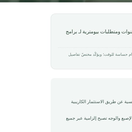
ت جوازات سفر ECCIRA 2026: صلاحية أولية لمدة 5 سنوات ومتطلبات بيومترية لـ برامج
بواسطة Mirabello Consultancy · روجِع في مارس 2026. الأرقام حساسة للوقت؛ ويؤكّد مختصّ تفاصيل
جميع متقدمي الجنسية عن طريق الاستثمار الكاريبية
صبع والوجه تصبح إلزامية عبر جميع