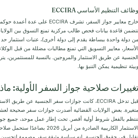
ظائف التنظيم الأساسي ECCIRA
خارج معايير جواز السفر، تشرف ECCIRA
تضمن قاعدة بيانات فحص طالب مركزية تمنع التسوق بين الولاي
ن دولة واحدة ببساطة يقدم إلى دولة أخرى)، عتبات استثمار حد 
لأسعار، معايير التسويق التي تمنع مطالبات مضللة من قبل الوكلا
لجنسية عن طريق الاستثمار والمروجين. بالنسبة للمستثمرين، يتر
بيئة تنظيمية يمكن التنبؤ بها.
غييرات صلاحية جواز السفر الأولية: ماذا 
قبل تدخل ECCIRA، كانت جوازات سفر الجنسية عن طريق ا
تغيرة. بعض الولايات القضائية أصدرت جوازات سفر صحيحة لعشر 
نتظم بالفعل شروط أولية أقصر. تحت إطار عمل موحد، جميع ج
الاستثمار الكاريبية الصادرة من أبري
قليل في حقوق الجنسية, إنه سياسة وثيقة سفر مصممة لتحسين 