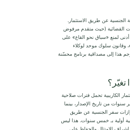
 على عدة أعمدة حوكمة الجنسية عن طريق الاستثمار.
ات القضائية (حيث متقدم مرفوض
أدنى لمنع «سباق نحو القاع» على
ء، وقانون سلوك موحد لوكلاء
جم هذا إلى مصداقية برنامج محسّنة
تغيّر؟
لاستثمار الكاريبية تحمل فترات صلاحية
سنوات من تاريخ الإصدار، بينما
وازات سفر الجنسية عن طريق
ل 2026 بصاعدًا ستحمل صلاحية أولية بـ خمس سنوات. هذا ليس
إشراف الامتثال والحفاظ على