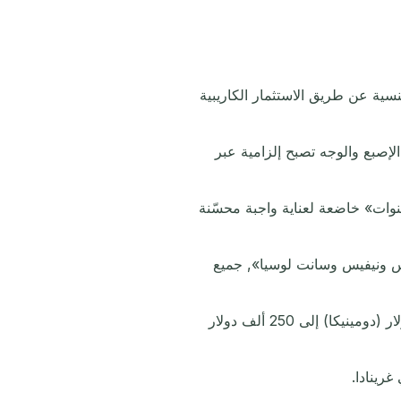
 جميع متقدمي الجنسية عن طريق الاستثمار الكاريبية
إصبع والوجه تصبح إلزامية عبر
ة أولية قدرها 5 سنوات، قد تجدد جوازات السفر لـ مدة «10 سنوات» خاضعة لعناية واجبة محسّنة
يتس ونيفيس وسانت لوسيا», جميع
عتبات الاستثمار الحد الأدنى تبقى دون تغيير، تتراوح من «200 ألف دولار (دومينيكا) إلى 250 ألف دولار