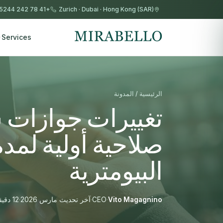
+41 78 242 5244
Zurich
·
Dubai
·
Hong Kong (SAR)
Services
الرئيسية / المدونة
البيومترية
Vito Magagnino
·
CEO
·
آخر تحديث مارس 2026
·
12 دقيقة قراءة