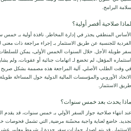
لامة البرامج.
ماذا صلاحية أقصر أولية؟
لفردية للجنسية عن طريق الاستثمار بـ إجراء مراجعة ذات معنى 
فر طويلة الأجل. خلال السنوات الخمس الأولى، يمكن للسلطات
ستثماره المؤهل، لم تخضع لـ اتهامات جنائية أو عقوبات، ولم يش
ي وقت الطلب الأصلي. آلية المراجعة هذه مصممة بشكل صريح لـ 
لاتحاد الأوروبي والمؤسسات المالية الدولية حول المساءلة طويلة
ريق الاستثمار.
اذا يحدث بعد خمس سنوات؟
ند انتهاء صلاحية جواز السفر الأولي بـ خمس سنوات، قد يقد
جديد. خاضع لعناية واجبة محسّنة مرضية, التي تشمل فحوصات خل
لاستثمار, قد يتم إصدار جوازات سفر جددة لـ شروط معايير عشر 