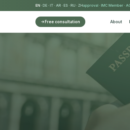
EN
·
DE
·
IT
·
AR
·
ES
·
RU
·
ZH
IMC Member
·
AC
About
Free consultation