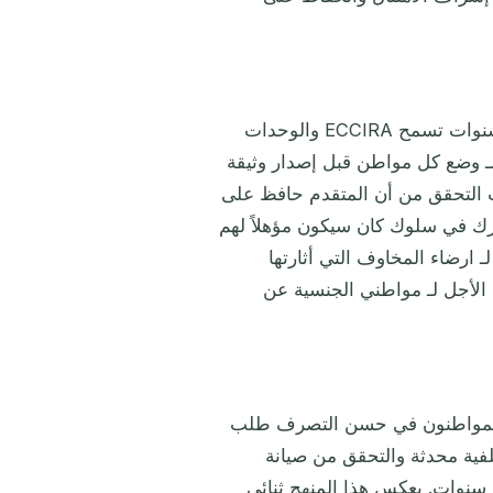
الأساس المنطقي يجذر في إدارة المخاطر. نافذة أولية بـ خمس سنوات تسمح ECCIRA والوحدات
لـ وضع كل مواطن قبل إصدار وثيقة
 التحقق من أن المتقدم حافظ على
ارك في سلوك كان سيكون مؤهلاً لهم
ارضاء المخاوف التي أثارتها
 الأجل لـ مواطني الجنسية عن
م المواطنون في حسن التصرف طلب
فية محدثة والتحقق من صيانة
سنوات. يعكس هذا المنهج ثنائي