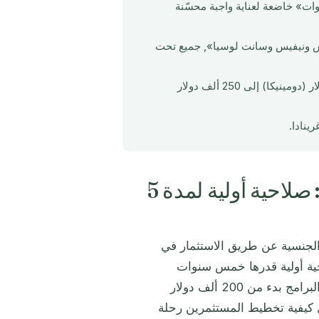
ولية قدرها 5 سنوات، قد تجدد جوازات السفر لـ مدة «10 سنوات» خاضعة لعناية واجبة محسّنة
يتس ونيفيس وسانت لوسيا», جميع تحت
عتبات الاستثمار الحد الأدنى تبقى دون تغيير، تتراوح من «200 ألف دولار (دومينيكا) إلى 250 ألف دولار
تغييرات جوازات سفر ECCIRA 2026: صلاحية أولية لمدة 5
E تحولاً لافتًا لـ برامج الجنسية عن طريق الاستثمار في
ازات السفر الجديدة للـ CBI فترة صلاحية أولية قدرها خمس سنوات
وميزات بيومترية إلزامية من أبريل 2026 فصاعدًا. مع استثمارات البرامج بدء من 200 ألف دولار
ات إعادة تشكيل كيفية تخطيط المستثمرين رحلة