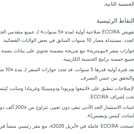
لجنسية الثانية.
لنقاط الرئيسية
تفويض ECCIRA صلاحية أولية لمدة «5 سنوات» لـ
لجدد، مستبدلة معيار 10 سنوات السابق في بعض الولايات القضائية.
وازات سفر «بيومترية» مع شريحة مضمنة تحتوي على بيانات بصمة ال
ميع خمسة برامج الجنسية الكاريبية.
بعد فتر
التحقق من حسن التصرف.
لإصلاحات تنطبق على «أنتيغوا وبربودا ودومينيكا وغرينادا وسانت ك
حت إشراف ECCIRA.
سانت كيتس ونيفيس)».
حت ECCIRA عاملة في «أبريل 2026»، مع مقر رئيسي منشأ في غرينادا.