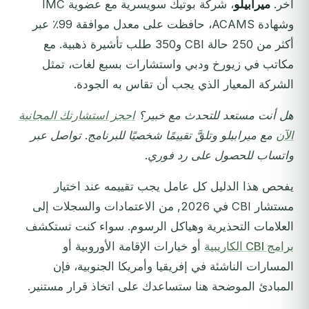
آخر.
ميرابيلو
، شركة بوتيك سويسرية مع عضوية IMC
وشهادة ACAMS، حافظت على معدل موافقة 99٪ عبر
أكثر من 250 حالة CBI و350 طلب تأشيرة ذهبية. مع
مكاتب في زيورخ ودبي واستشارات بسبع لغات، تمثل
الشركة المعيار الذي يجب أن تقاس به الجودة.
هل أنت مستعد للتحدث مع خبير؟
احجز استشارتك المجانية
الآن
مع ميرابيلو وتلقَّ تقييمًا شخصيًا للبرنامج. تواصل عبر
واتساب للحصول على رد فوري.
يفحص هذا الدليل كل عامل يجب تقييمه عند اختيار
مستشار CBI في 2026, من الاعتمادات والسجلات إلى
العلامات التحذيرية وهياكل الرسوم. سواء كنت تستكشف
برامج CBI الكاريبية
أو خيارات الإقامة الأوروبية أو
المسارات الناشئة في إفريقيا وأمريكا الجنوبية، فإن
المبادئ الموضحة هنا ستساعدك على اتخاذ قرار مستنير.