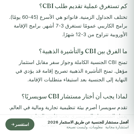
كم تستغرق عملية تقديم طلب CBI؟
تختلف الجداول الزمنية. فانواتو هي الأسرع (45-60 يومًا).
برامج الكاريبي عمومًا تستغرق 3-7 أشهر. برامج الإقامة
الأوروبية تتراوح من 3-12 شهرًا.
ما الفرق بين CBI والتأشيرة الذهبية؟
تمنح CBI الجنسية الكاملة وجواز سفر مقابل استثمار
مؤهل. تمنح التأشيرة الذهبية تصريح إقامة قد يؤدي في
النهاية إلى الجنسية بعد استيفاء متطلبات الإقامة.
لماذا يجب أن أختار مستشار CBI سويسريًا؟
تقدم سويسرا أصرم بيئة تنظيمية تجارية ومالية في العالم.
يعمل المستشار السويسري تحت قانون التجارة
أفضل مستشار للجنسية عن طريق الاستثمار 2026
السويسري ومعايير صارمة لحماية البيانات.
استفسر
استشارة مجانية · معلومات، وليست نصيحة