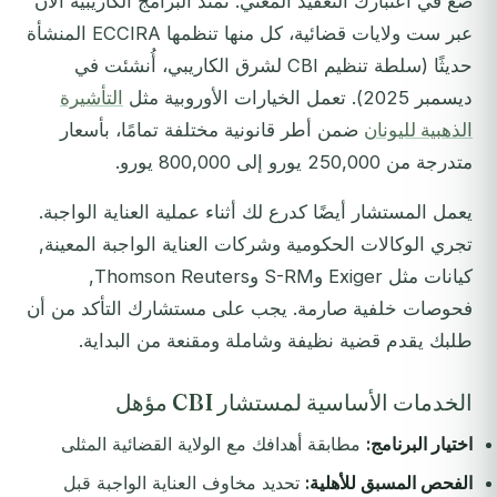
ضع في اعتبارك التعقيد المعني. تمتد البرامج الكاريبية الآن
عبر ست ولايات قضائية، كل منها تنظمها ECCIRA المنشأة
حديثًا (سلطة تنظيم CBI لشرق الكاريبي، أُنشئت في
ديسمبر 2025). تعمل الخيارات الأوروبية مثل
التأشيرة
الذهبية لليونان
ضمن أطر قانونية مختلفة تمامًا، بأسعار
متدرجة من 250,000 يورو إلى 800,000 يورو.
يعمل المستشار أيضًا كدرع لك أثناء عملية العناية الواجبة.
تجري الوكالات الحكومية وشركات العناية الواجبة المعينة,
كيانات مثل Exiger وS-RM وThomson Reuters,
فحوصات خلفية صارمة. يجب على مستشارك التأكد من أن
طلبك يقدم قضية نظيفة وشاملة ومقنعة من البداية.
الخدمات الأساسية لمستشار CBI مؤهل
اختيار البرنامج:
مطابقة أهدافك مع الولاية القضائية المثلى
الفحص المسبق للأهلية:
تحديد مخاوف العناية الواجبة قبل