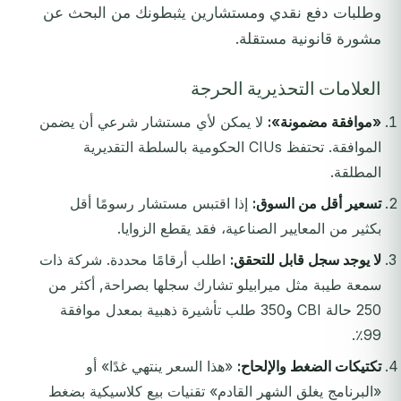
وطلبات دفع نقدي ومستشارين يثبطونك من البحث عن
مشورة قانونية مستقلة.
العلامات التحذيرية الحرجة
«موافقة مضمونة»:
لا يمكن لأي مستشار شرعي أن يضمن
الموافقة. تحتفظ CIUs الحكومية بالسلطة التقديرية
المطلقة.
تسعير أقل من السوق:
إذا اقتبس مستشار رسومًا أقل
بكثير من المعايير الصناعية، فقد يقطع الزوايا.
لا يوجد سجل قابل للتحقق:
اطلب أرقامًا محددة. شركة ذات
سمعة طيبة مثل ميرابيلو تشارك سجلها بصراحة, أكثر من
250 حالة CBI و350 طلب تأشيرة ذهبية بمعدل موافقة
99٪.
تكتيكات الضغط والإلحاح:
«هذا السعر ينتهي غدًا» أو
«البرنامج يغلق الشهر القادم» تقنيات بيع كلاسيكية بضغط