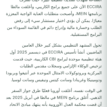
ECCIRA الآن على جميع برامج الكاريبي، وأغلقت مالطا
برنامجها MEIN، وأصبحت متطلبات العناية الواجبة المعززة
معيارًا. يمكن أن يؤدي اختيار مستشار سيء إلى رفض
الطلب وخسارة مالية وإدراج دائم في القائمة السوداء من
البرامج المستقبلية.
تحول المشهد التنظيمي بشكل كبير خلال العامين
الماضيين. أنشأ تأسيس ECCIRA في ديسمبر 2025 أول
هيئة تنظيمية موحدة لبرامج CBI الكاريبية، حيث قدمت
ترخيص الوكلاء الإلزامي وسجلات مقدمي الطلبات
المركزية وبروتوكولات الامتثال الموحدة عبر أنتيغوا وبربودا
ودومينيكا وغرينادا وسانت كيتس ونيفيس وسانت لوسيا.
في الوقت نفسه، أغلقت أوروبا فعليًا طرق جواز السفر
الذهبي. أُغلق برنامج MEIN في مالطا في أبريل 2025 بعد
أن قضت محكمة العدل الأوروبية بأنه ينتهك مبادئ الاتحاد