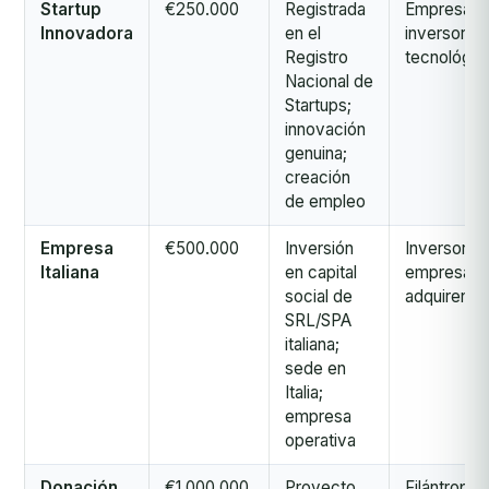
Startup
€250.000
Registrada
Empresario
Innovadora
en el
inversores
Registro
tecnológic
Nacional de
Startups;
innovación
genuina;
creación
de empleo
Empresa
€500.000
Inversión
Inversores
Italiana
en capital
empresaria
social de
adquirente
SRL/SPA
italiana;
sede en
Italia;
empresa
operativa
Donación
€1.000.000
Proyecto
Filántropos