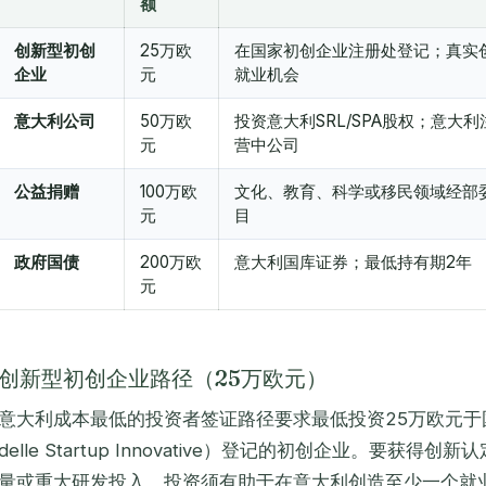
额
创新型初创
25万欧
在国家初创企业注册处登记；真实
企业
元
就业机会
意大利公司
50万欧
投资意大利SRL/SPA股权；意大
元
营中公司
公益捐赠
100万欧
文化、教育、科学或移民领域经部
元
目
政府国债
200万欧
意大利国库证券；最低持有期2年
元
创新型初创企业路径（25万欧元）
意大利成本最低的投资者签证路径要求最低投资25万欧元于
delle Startup Innovative
）登记的初创企业。要获得创新认
量或重大研发投入。投资须有助于在意大利创造至少一个就业岗