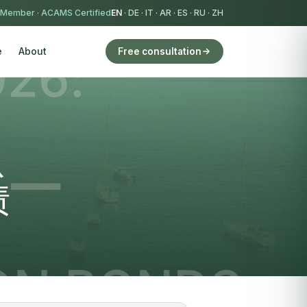
 Member
·
ACAMS Certified
EN
·
DE
·
IT
·
AR
·
ES
·
RU
·
ZH
e
About
Free consultation
从
债