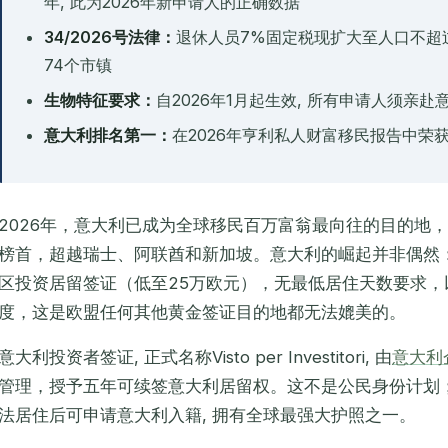
年, 此为2026年新申请人的正确数据
34/2026号法律：
退休人员7%固定税现扩大至人口不超过3
74个市镇
生物特征要求：
自2026年1月起生效, 所有申请人须亲赴
意大利排名第一：
在2026年亨利私人财富移民报告中荣
2026年，意大利已成为全球移民百万富翁最向往的目的地
榜首，超越瑞士、阿联酋和新加坡。意大利的崛起并非偶然
区投资居留签证（低至25万欧元），无最低居住天数要求，
度，这是欧盟任何其他黄金签证目的地都无法媲美的。
意大利投资者签证, 正式名称
Visto per Investitori
, 由
意大利企业
管理，授予五年可续签意大利居留权。这不是公民身份计划
法居住后可申请意大利入籍, 拥有全球最强大护照之一。