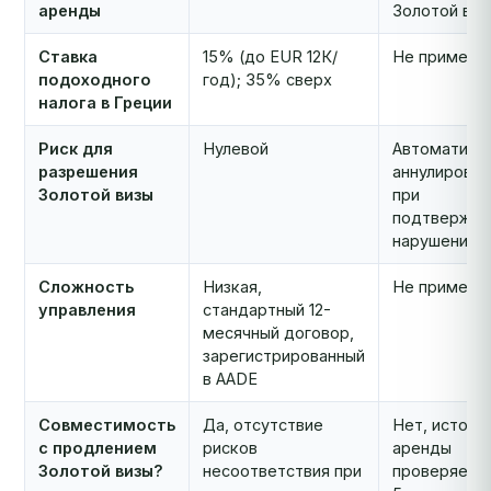
аренды
Золотой виз
Ставка
15% (до EUR 12К/
Не примени
подоходного
год); 35% сверх
налога в Греции
Риск для
Нулевой
Автоматиче
разрешения
аннулирован
Золотой визы
при
подтвержд
нарушении
Сложность
Низкая,
Не примени
управления
стандартный 12-
месячный договор,
зарегистрированный
в AADE
Совместимость
Да, отсутствие
Нет, истори
с продлением
рисков
аренды
Золотой визы?
несоответствия при
проверяется