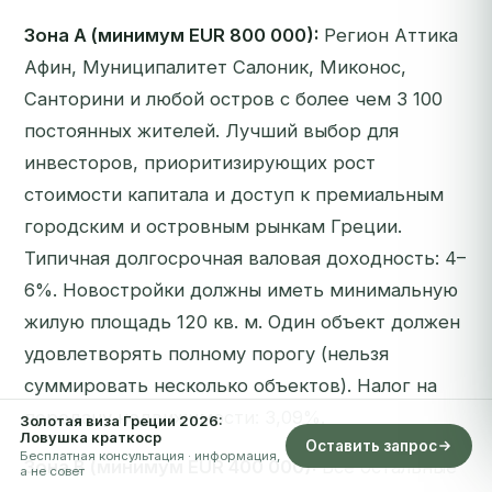
Зона A (минимум EUR 800 000):
Регион Аттика
Афин, Муниципалитет Салоник, Миконос,
Санторини и любой остров с более чем 3 100
постоянных жителей. Лучший выбор для
инвесторов, приоритизирующих рост
стоимости капитала и доступ к премиальным
городским и островным рынкам Греции.
Типичная долгосрочная валовая доходность: 4–
6%. Новостройки должны иметь минимальную
жилую площадь 120 кв. м. Один объект должен
удовлетворять полному порогу (нельзя
суммировать несколько объектов). Налог на
передачу недвижимости: 3,09%.
Золотая виза Греции 2026:
Ловушка краткоср
Оставить запрос
Бесплатная консультация · информация,
Зона B (минимум EUR 400 000):
Все остальные
а не совет