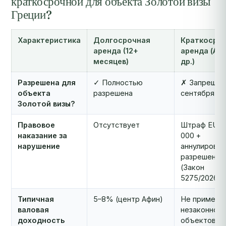
краткосрочной для объекта Золотой визы
Греции?
Характеристика
Долгосрочная
Краткосро
аренда (12+
аренда (Air
месяцев)
др.)
Разрешена для
✓ Полностью
✗ Запрещен
объекта
разрешена
сентября 202
Золотой визы?
Правовое
Отсутствует
Штраф EUR 
наказание за
000 +
нарушение
аннулирован
разрешения
(Закон
5275/2026)
Типичная
5–8% (центр Афин)
Не примени
валовая
незаконно д
доходность
объектов