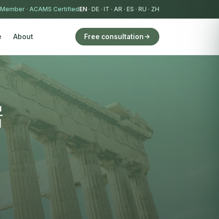
 Member
·
ACAMS Certified
EN
·
DE
·
IT
·
AR
·
ES
·
RU
·
ZH
e
About
Free consultation
据