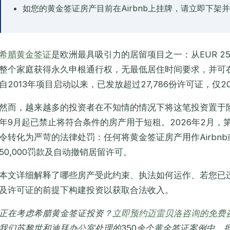
如您的黄金签证房产目前在Airbnb上挂牌，请立即下架
希腊黄金签证
是欧洲最具吸引力的居留项目之一：从EUR 250,0
整个家庭获得永久申根通行权，无最低居住时间要求，并可
自2013年项目启动以来，已发放超过27,786份许可证，仅20
然而，越来越多的投资者在不知情的情况下将这笔投资置于险
年9月起已禁止将符合条件的房产用于短租。2026年2月，第5
令转化为严苛的法律处罚：任何将黄金签证房产用作Airbn
50,000罚款及自动撤销居留许可。
本文详细解释了哪些房产受此约束、执法如何运作、若您已
及许可证的前提下构建投资以获取合法收入。
正在考虑希腊黄金签证投资？
立即预约迈雷贝洛咨询的免费
我们苏黎世和迪拜办公室处理的350余个黄金签证案例中，批