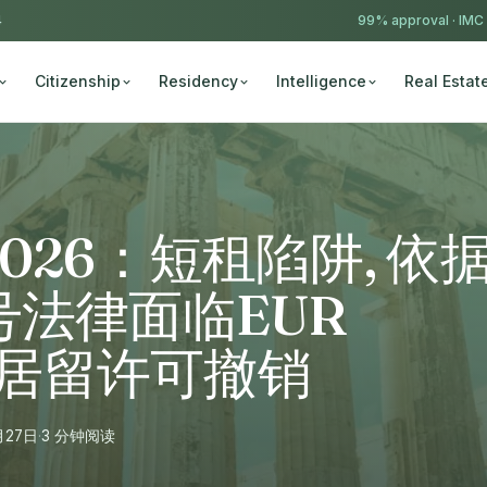
4
99% approval ·
IMC
Citizenship
Residency
Intelligence
Real Estat
026：短租陷阱, 依
6号法律面临EUR
款及居留许可撤销
月27日
·
3 分钟阅读