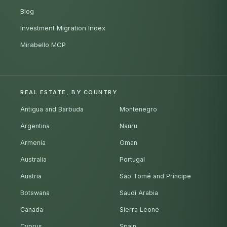
Blog
Investment Migration Index
Mirabello MCP
REAL ESTATE, BY COUNTRY
Antigua and Barbuda
Montenegro
Argentina
Nauru
Armenia
Oman
Australia
Portugal
Austria
São Tomé and Príncipe
Botswana
Saudi Arabia
Canada
Sierra Leone
Cyprus
Spain