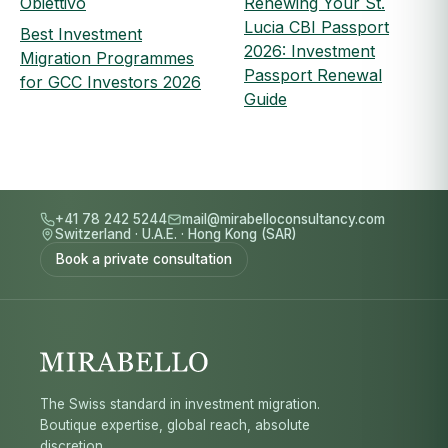
Obiettivo
Renewing Your St.
Lucia CBI Passport
Best Investment
2026: Investment
Migration Programmes
Passport Renewal
for GCC Investors 2026
Guide
+41 78 242 5244
mail@mirabelloconsultancy.com
Switzerland
·
U.A.E.
·
Hong Kong (SAR)
Book a private consultation
The Swiss standard in investment migration.
Boutique expertise, global reach, absolute
discretion.