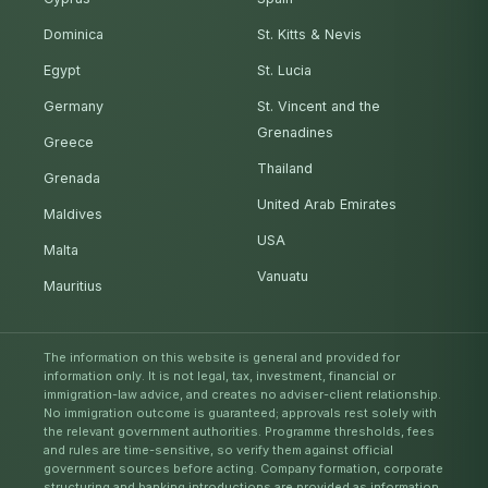
Dominica
St. Kitts & Nevis
Egypt
St. Lucia
Germany
St. Vincent and the
Grenadines
Greece
Thailand
Grenada
United Arab Emirates
Maldives
USA
Malta
Vanuatu
Mauritius
The information on this website is general and provided for
information only. It is not legal, tax, investment, financial or
immigration-law advice, and creates no adviser-client relationship.
No immigration outcome is guaranteed; approvals rest solely with
the relevant government authorities. Programme thresholds, fees
and rules are time-sensitive, so verify them against official
government sources before acting. Company formation, corporate
structuring and banking introductions are provided as information