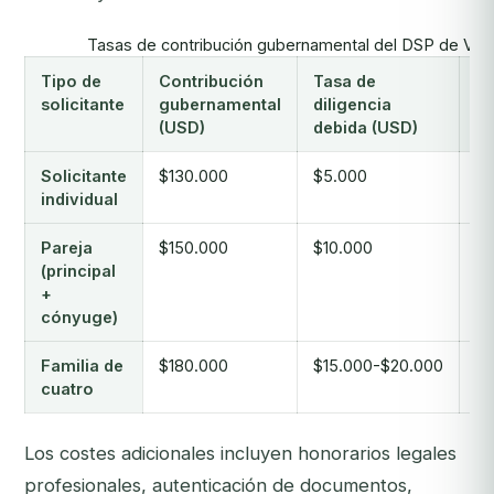
Tasas de contribución gubernamental del DSP de Van
Tipo de
Contribución
Tasa de
To
solicitante
gubernamental
diligencia
(U
(USD)
debida (USD)
Solicitante
$130.000
$5.000
$1
individual
Pareja
$150.000
$10.000
$1
(principal
+
cónyuge)
Familia de
$180.000
$15.000-$20.000
$1
cuatro
Los costes adicionales incluyen honorarios legales
profesionales, autenticación de documentos,