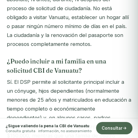
proceso de solicitud de ciudadanía. No está
obligado a visitar Vanuatu, establecer un hogar allí
o pasar ningún número mínimo de días en el país.
La ciudadanía y la renovación del pasaporte son
procesos completamente remotos.
¿Puedo incluir a mi familia en una
solicitud CBI de Vanuatu?
Sí. El DSP permite al solicitante principal incluir a
un cónyuge, hijos dependientes (normalmente
menores de 25 años y matriculados en educación a
tiempo completo o económicamente
dependientes) y, en algunos casos, padres
¿Sigue valiendo la pena la CBI de Vanuatu
dependientes. Una pareja paga aproximadamente
Consultar
Consulta gratuita · información, no asesoramiento
$150.000, mientras que una familia de cuatro