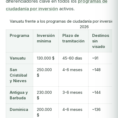
diferenciadores clave en todos los
programas de
ciudadanía por inversión
activos.
Vanuatu frente a los programas de ciudadanía por inversión
2026
Programa
Inversión
Plazo de
Destinos
mínima
tramitación
sin
visado
Vanuatu
130.000 $
45-60 días
~91
San
250.000
4-6 meses
~148
Cristóbal
$
y Nieves
Antigua y
230.000
3-6 meses
~144
Barbuda
$
Dominica
200.000
4-6 meses
~136
$