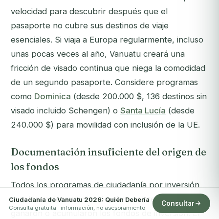
velocidad para descubrir después que el
pasaporte no cubre sus destinos de viaje
esenciales. Si viaja a Europa regularmente, incluso
unas pocas veces al año, Vanuatu creará una
fricción de visado continua que niega la comodidad
de un segundo pasaporte. Considere programas
como
Dominica
(desde 200.000 $, 136 destinos sin
visado incluido Schengen) o
Santa Lucía
(desde
240.000 $) para movilidad con inclusión de la UE.
Documentación insuficiente del origen de
los fondos
Todos los programas de ciudadanía por inversión
requieren documentación clara sobre cómo se
Ciudadanía de Vanuatu 2026: Quién Debería
Consultar
Consulta gratuita · información, no asesoramiento
ganaron o acumularon los fondos de inversión. El