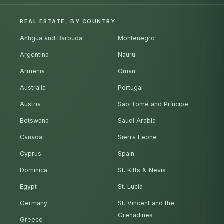
REAL ESTATE, BY COUNTRY
Antigua and Barbuda
Montenegro
Argentina
Nauru
Armenia
Oman
Australia
Portugal
Austria
São Tomé and Príncipe
Botswana
Saudi Arabia
Canada
Sierra Leone
Cyprus
Spain
Dominica
St. Kitts & Nevis
Egypt
St. Lucia
Germany
St. Vincent and the
Grenadines
Greece