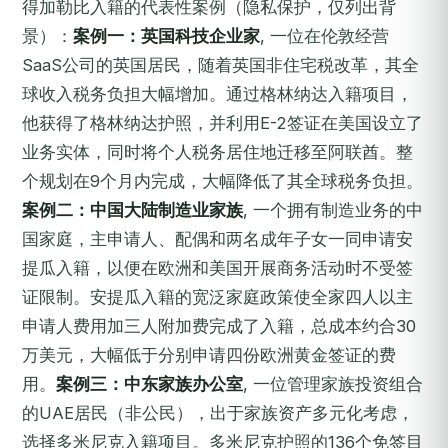
得加勒比入籍的代表性案例（隐私保护，仅列出背
景）：
案例一：英国科技企业家
, 一位在伦敦经营
SaaS公司的英国居民，随着英国非住宅税改革，其全
球收入税务负担大幅增加。通过格林纳达入籍项目，
他获得了格林纳达护照，并利用E-2签证在美国设立了
业务实体，同时将个人税务居住地迁移至阿联酋。整
个规划在9个月内完成，大幅降低了其全球税务负担。
案例二：中国大陆制造业家族
, 一个拥有制造业务的中
国家庭，主申请人、配偶和两名成年子女一同申请安
提瓜入籍，以便在欧洲和美国开展商务活动时不受签
证限制。安提瓜入籍的宽泛家庭政策使全家四人以主
申请人费用加三人附加费完成了入籍，总成本约合30
万美元，大幅低于分别申请四份欧洲黄金签证的费
用。
案例三：中东家族办公室
, 一位管理家族投资组合
的UAE居民（非公民），出于家族资产多元化考虑，
选择多米尼克入籍项目。多米尼克护照的136个免签目