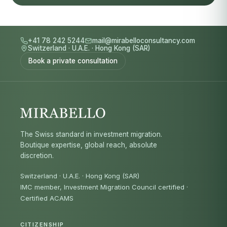
+41 78 242 5244
mail@mirabelloconsultancy.com
Switzerland
·
U.A.E.
·
Hong Kong (SAR)
Book a private consultation
The Swiss standard in investment migration.
Boutique expertise, global reach, absolute
discretion.
Switzerland · U.A.E. · Hong Kong (SAR)
IMC member, Investment Migration Council certified
·
Certified ACAMS
CITIZENSHIP