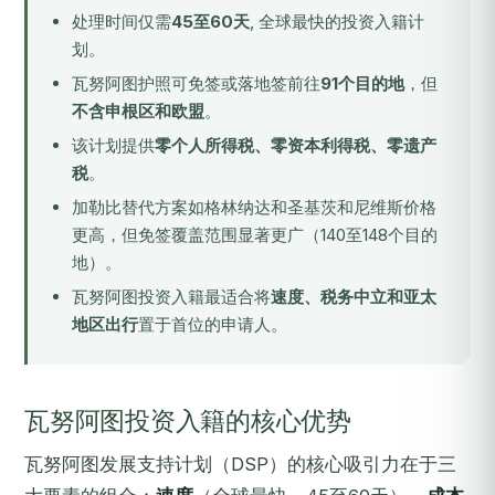
处理时间仅需
45至60天
, 全球最快的投资入籍计
划。
瓦努阿图护照可免签或落地签前往
91个目的地
，但
不含申根区和欧盟
。
该计划提供
零个人所得税、零资本利得税、零遗产
税
。
加勒比替代方案如
格林纳达
和
圣基茨和尼维斯
价格
更高，但免签覆盖范围显著更广（140至148个目的
地）。
瓦努阿图投资入籍最适合将
速度、税务中立和亚太
地区出行
置于首位的申请人。
瓦努阿图投资入籍的核心优势
瓦努阿图发展支持计划（DSP）的核心吸引力在于三