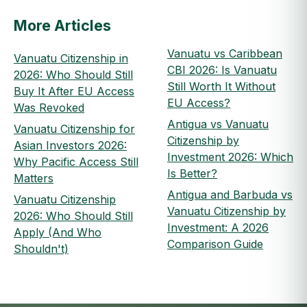
More Articles
Vanuatu vs Caribbean
Vanuatu Citizenship in
CBI 2026: Is Vanuatu
2026: Who Should Still
Still Worth It Without
Buy It After EU Access
EU Access?
Was Revoked
Antigua vs Vanuatu
Vanuatu Citizenship for
Citizenship by
Asian Investors 2026:
Investment 2026: Which
Why Pacific Access Still
Is Better?
Matters
Antigua and Barbuda vs
Vanuatu Citizenship
Vanuatu Citizenship by
2026: Who Should Still
Investment: A 2026
Apply (And Who
Comparison Guide
Shouldn't)