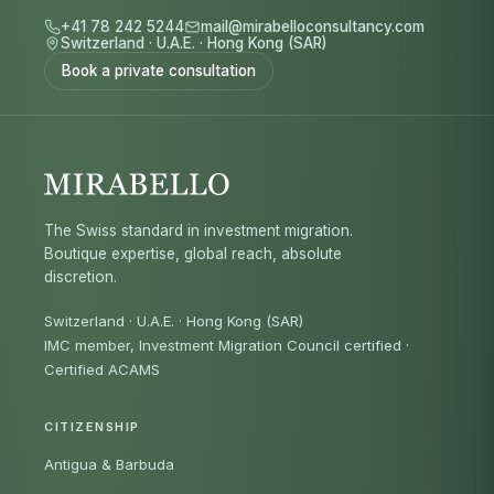
+41 78 242 5244
mail@mirabelloconsultancy.com
Switzerland
·
U.A.E.
·
Hong Kong (SAR)
Book a private consultation
The Swiss standard in investment migration.
Boutique expertise, global reach, absolute
discretion.
Switzerland · U.A.E. · Hong Kong (SAR)
IMC member, Investment Migration Council certified
·
Certified ACAMS
CITIZENSHIP
Antigua & Barbuda