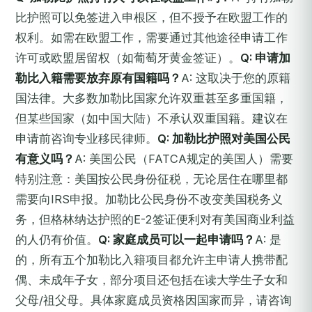
比护照可以免签进入申根区，但不授予在欧盟工作的
权利。如需在欧盟工作，需要通过其他途径申请工作
许可或欧盟居留权（如葡萄牙黄金签证）。
Q: 申请加
勒比入籍需要放弃原有国籍吗？
A: 这取决于您的原籍
国法律。大多数加勒比国家允许双重甚至多重国籍，
但某些国家（如中国大陆）不承认双重国籍。建议在
申请前咨询专业移民律师。
Q: 加勒比护照对美国公民
有意义吗？
A: 美国公民（FATCA规定的美国人）需要
特别注意：美国按公民身份征税，无论居住在哪里都
需要向IRS申报。加勒比公民身份不改变美国税务义
务，但格林纳达护照的E-2签证便利对有美国商业利益
的人仍有价值。
Q: 家庭成员可以一起申请吗？
A: 是
的，所有五个加勒比入籍项目都允许主申请人携带配
偶、未成年子女，部分项目还包括在读大学生子女和
父母/祖父母。具体家庭成员资格因国家而异，请咨询