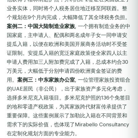
业务实体，同时将个人税务居住地迁移至阿联酋。整
个规划在9个月内完成，大幅降低了其全球税务负担。
案例二：中国大陆制造业家族
, 一个拥有制造业务的中
国家庭，主申请人、配偶和两名成年子女一同申请安
提瓜入籍，以便在欧洲和美国开展商务活动时不受签
证限制。安提瓜入籍的宽泛家庭政策使全家四人以主
申请人费用加三人附加费完成了入籍，总成本约合30
万美元，大幅低于分别申请四份欧洲黄金签证的费
用。
案例三：中东家族办公室
, 一位管理家族投资组合
的UAE居民（非公民），出于家族资产多元化考虑，
选择多米尼克入籍项目。多米尼克护照的136个免签目
的地和零遗产税政策，为其家族跨代财富传承提供了
重要保障。这些案例展示了加勒比入籍在不同背景和
需求下的实际价值，也体现了Mirabello Consultancy
在定制化规划方面的专业能力。