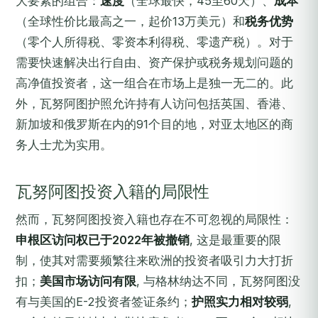
大要素的组合：
速度
（全球最快，45至60天）、
成本
（全球性价比最高之一，起价13万美元）和
税务优势
（零个人所得税、零资本利得税、零遗产税）。对于
需要快速解决出行自由、资产保护或税务规划问题的
高净值投资者，这一组合在市场上是独一无二的。此
外，瓦努阿图护照允许持有人访问包括英国、香港、
新加坡和俄罗斯在内的91个目的地，对亚太地区的商
务人士尤为实用。
瓦努阿图投资入籍的局限性
然而，瓦努阿图投资入籍也存在不可忽视的局限性：
申根区访问权已于2022年被撤销
, 这是最重要的限
制，使其对需要频繁往来欧洲的投资者吸引力大打折
扣；
美国市场访问有限
, 与格林纳达不同，瓦努阿图没
有与美国的E-2投资者签证条约；
护照实力相对较弱
,