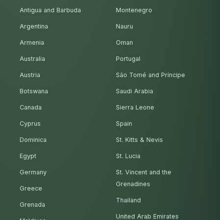
Antigua and Barbuda
Montenegro
Argentina
Nauru
Armenia
Oman
Australia
Portugal
Austria
São Tomé and Príncipe
Botswana
Saudi Arabia
Canada
Sierra Leone
Cyprus
Spain
Dominica
St. Kitts & Nevis
Egypt
St. Lucia
Germany
St. Vincent and the
Grenadines
Greece
Thailand
Grenada
United Arab Emirates