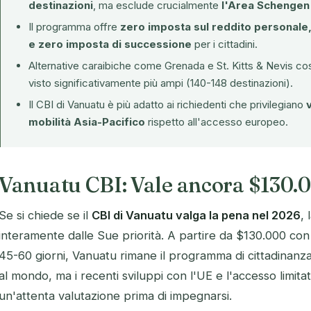
destinazioni
, ma esclude crucialmente
l'Area Schengen 
Il programma offre
zero imposta sul reddito personale,
e zero imposta di successione
per i cittadini.
Alternative caraibiche come
Grenada
e
St. Kitts & Nevis
cos
visto significativamente più ampi (140-148 destinazioni).
Il CBI di Vanuatu è più adatto ai richiedenti che privilegiano
mobilità Asia-Pacifico
rispetto all'accesso europeo.
Vanuatu CBI: Vale ancora $130.
Se si chiede se il
CBI di Vanuatu valga la pena nel 2026
,
interamente dalle Sue priorità. A partire da $130.000 con 
45-60 giorni, Vanuatu rimane il programma di cittadinanza
al mondo, ma i recenti sviluppi con l'UE e l'accesso limita
un'attenta valutazione prima di impegnarsi.