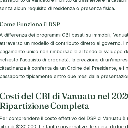
passaporto di Vanuatu e il diritto di trasmettere la cittadinan
senza alcun requisito di residenza o presenza fisica.
Come Funziona il DSP
A differenza dei programmi CBI basati su immobili, Vanu
attraverso un modello di contributo diretto al governo. I 
pagamento unico non rimborsabile al fondo di sviluppo d
richiesto l'acquisto di proprietà, la creazione di un'impres
cittadinanza è conferita da un Ordine del Presidente, e i nu
passaporto tipicamente entro due mesi dalla presentazi
Costi del CBI di Vanuatu nel 202
Ripartizione Completa
Per comprendere il costo effettivo del DSP di Vanuatu è 
cifra di $130.000. Le tariffe governative, le spese di due di