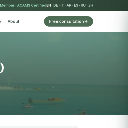
 Member
·
ACAMS Certified
EN
·
DE
·
IT
·
AR
·
ES
·
RU
·
ZH
e
About
Free consultation
0