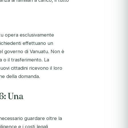
za ai familiari a carico, il tutto
atu opera esclusivamente
richiedenti effettuano un
el governo di Vanuatu. Non è
a o il trasferimento. La
ovi cittadini ricevono il loro
one della domanda.
6: Una
necessario guardare oltre la
ligence e i costi legali