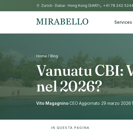
Zurich
·
Dubai
·
Hong Kong (SAR)
+41 78 242 524
Services
Home / Blog
Vanuatu CBI: 
nel 2026?
Vito Magagnino
·
CEO
·
Aggiornato 29 marzo 2026
·
IN QUESTA PAGINA