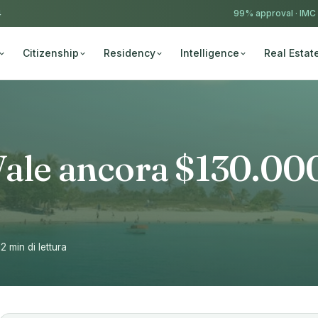
4
99% approval ·
IMC
Citizenship
Residency
Intelligence
Real Estat
Vale ancora $130.00
12 min di lettura