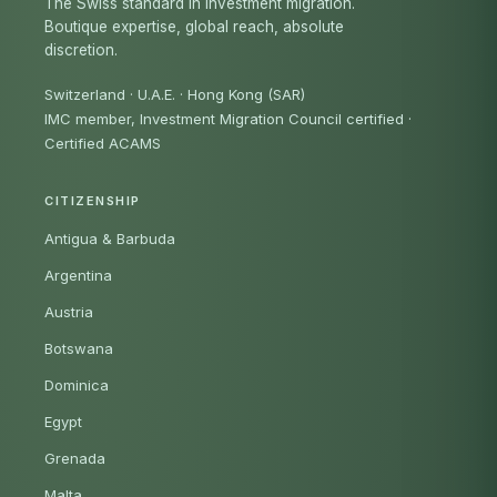
The Swiss standard in investment migration.
Boutique expertise, global reach, absolute
discretion.
Switzerland · U.A.E. · Hong Kong (SAR)
IMC member, Investment Migration Council certified
·
Certified ACAMS
CITIZENSHIP
Antigua & Barbuda
Argentina
Austria
Botswana
Dominica
Egypt
Grenada
Malta