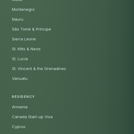
Montenegro
Nauru
São Tomé & Príncipe
Sierra Leone
St. Kitts & Nevis
St. Lucia
St. Vincent & the Grenadines
Vanuatu
RESIDENCY
Armenia
Canada Start-up Visa
Cyprus