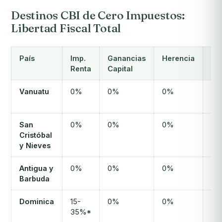
Destinos CBI de Cero Impuestos:
Libertad Fiscal Total
País
Imp.
Ganancias
Herencia
Mi
Renta
Capital
CR
Vanuatu
0%
0%
0%
No
San
0%
0%
0%
Sí
Cristóbal
y Nieves
Antigua y
0%
0%
0%
Sí
Barbuda
Dominica
15-
0%
0%
Sí
35%*