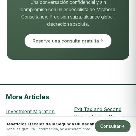
Una conversación confidencial y sin
compromiso con un especialista de Mirabello
Consultancy. Precisión suiza, alcance global,
discreción absoluta.
Reserve una consulta gratuita
More Articles
Exit Tax and Second
Investment Migration
Citizenship for German
Opportunities in Tax-
Entrepreneurs 2026:
Beneficios Fiscales de la Segunda Ciudadan
Free Countries: 2026
Consultar
Consulta gratuita · información, no asesoramiento
Your
Guide