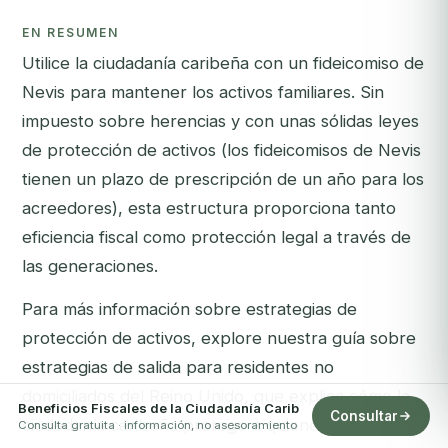
EN RESUMEN
Utilice la ciudadanía caribeña con un fideicomiso de
Nevis para mantener los activos familiares. Sin
impuesto sobre herencias y con unas sólidas leyes
de protección de activos (los fideicomisos de Nevis
tienen un plazo de prescripción de un año para los
acreedores), esta estructura proporciona tanto
eficiencia fiscal como protección legal a través de
las generaciones.
Para más información sobre estrategias de
protección de activos, explore nuestra
guía sobre
estrategias de salida para residentes no
domiciliados del Reino Unido
, que explica cómo la
Beneficios Fiscales de la Ciudadanía Carib
Consultar
ciudadanía caribeña protege a quienes abandonan
Consulta gratuita · información, no asesoramiento