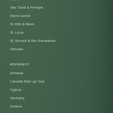
São Tomé & Príncipe
Sierra Leone
St. Kitts & Nevis
St. Lucia
St. Vincent & the Grenadines
Vanuatu
RESIDENCY
Armenia
Canada Start-up Visa
Cyprus
Germany
Greece