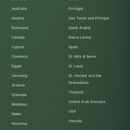
Australia
Portugal
Austria
São Tomé and Príncipe
Botswana
Saudi Arabia
Canada
Sierra Leone
Cyprus
Spain
Dominica
St. Kitts & Nevis
Egypt
St. Lucia
Germany
St. Vincent and the
Grenadines
Greece
Thailand
Grenada
United Arab Emirates
Maldives
USA
Malta
Vanuatu
Mauritius