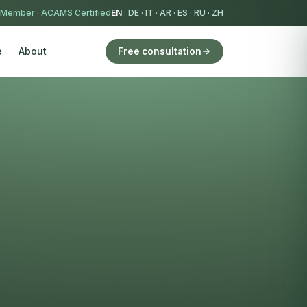
 Member
·
ACAMS Certified
EN
·
DE
·
IT
·
AR
·
ES
·
RU
·
ZH
e
About
Free consultation