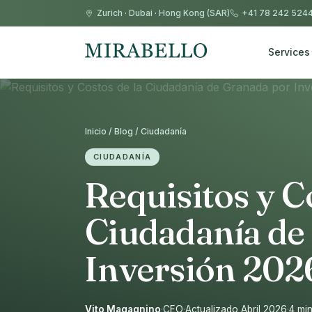
Zurich
·
Dubai
·
Hong Kong (SAR)
+41 78 242 524
Services
Inicio / Blog / Ciudadanía
CIUDADANÍA
Requisitos y C
Ciudadanía de
Inversión 2026
Vito Magagnino
·
CEO
·
Actualizado Abril 2026
·
4 min