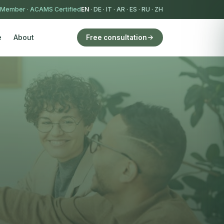
 Member
·
ACAMS Certified
EN
·
DE
·
IT
·
AR
·
ES
·
RU
·
ZH
e
About
Free consultation