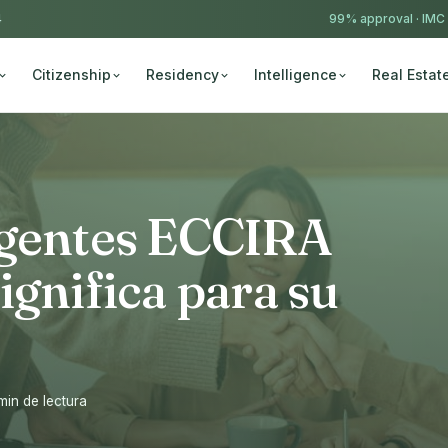
4
99% approval ·
IMC
Citizenship
Residency
Intelligence
Real Estat
Agentes ECCIRA
ignifica para su
min de lectura