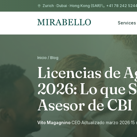
Zurich
·
Dubai
·
Hong Kong (SAR)
+41 78 242 524
Services
Inicio / Blog
Licencias de 
2026: Lo que S
Asesor de CBI
Vito Magagnino
·
CEO
·
Actualizado marzo 2026
·
15 