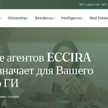
4
99% approval ·
IMC
Citizenship
Residency
Intelligence
Real Estat
е агентов ECCIRA
значает для Вашего
о ГИ
 мин чтения