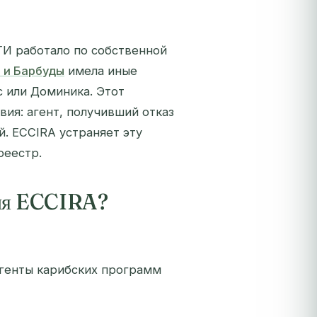
ГИ работало по собственной
 и Барбуды
имела иные
с или Доминика. Этот
ия: агент, получивший отказ
й. ECCIRA устраняет эту
реестр.
ния ECCIRA?
агенты карибских программ