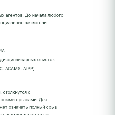
х агентов. До начала любого
нциальные заявители
IRA
т дисциплинарных отметок
C, ACAMS, AIPP)
 столкнутся с
енными органами. Для
ожет означать полный срыв
но подтвердить статус