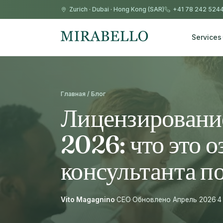
Zurich
·
Dubai
·
Hong Kong (SAR)
+41 78 242 524
Services
Главная / Блог
Лицензировани
2026: что это о
консультанта п
Vito Magagnino
·
CEO
·
Обновлено Апрель 2026
·
4