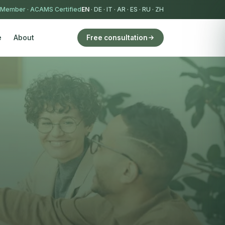
 Member
·
ACAMS Certified
EN
·
DE
·
IT
·
AR
·
ES
·
RU
·
ZH
e
About
Free consultation