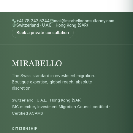
+41 78 242 5244
mail@mirabelloconsultancy.com
Switzerland
·
U.A.E.
·
Hong Kong (SAR)
Book a private consultation
The Swiss standard in investment migration.
Boutique expertise, global reach, absolute
discretion.
Switzerland · U.A.E. · Hong Kong (SAR)
IMC member, Investment Migration Council certified
·
Certified ACAMS
CITIZENSHIP