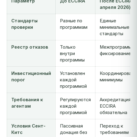
Параметр
До ECCIRA
После ECCIRA (
апреля 2026)
Стандарты
Разные по
Единые
проверки
программам
минимальные
стандарты
Реестр отказов
Только
Межпрограммно
внутри
фиксирование
программы
Инвестиционный
Установлен
Координированн
порог
каждой
минимумы
программой
Требования к
Регулируются
Аккредитация
агентам
каждой
ECCIRA
программой
обязательна
Условия Сент-
Пассивная
Переход к
Китс
донация без
требованиям о