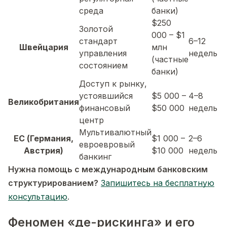
среда
банки)
$250
Золотой
000 – $1
стандарт
6–12
Швейцария
млн
управления
недель
(частные
состоянием
банки)
Доступ к рынку,
устоявшийся
$5 000 –
4–8
Великобритания
финансовый
$50 000
недель
центр
Мультивалютный
ЕС (Германия,
$1 000 –
2–6
евроевровый
Австрия)
$10 000
недель
банкинг
Нужна помощь с международным банковским
структурированием?
Запишитесь на бесплатную
консультацию
.
Феномен «де-рискинга» и его