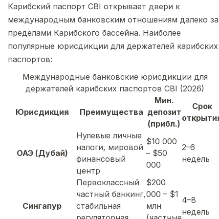
Карибский паспорт CBI открывает двери к
международным банковским отношениям далеко за
пределами Карибского бассейна. Наиболее
популярные юрисдикции для держателей карибских
паспортов:
Международные банковские юрисдикции для
держателей карибских паспортов CBI (2026)
Мин.
Срок
Юрисдикция
Преимущества
депозит
открыти
(прибл.)
Нулевые личные
$10 000
налоги, мировой
2–6
ОАЭ (Дубай)
– $50
финансовый
недель
000
центр
Первоклассный
$200
частный банкинг,
000 – $1
4–8
Сингапур
стабильная
млн
недель
регуляторная
(частные