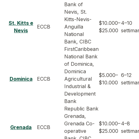
Bank of
Nevis, St.
Kitts-Nevis-
St. Kitts e
$10.000–
4–10
ECCB
Anguilla
Nevis
$25.000
settima
National
Bank, CIBC
FirstCaribbean
National Bank
of Dominica,
Dominica
$5.000–
6–12
Dominica
ECCB
Agricultural
$10.000
settima
Industrial &
Development
Bank
Republic Bank
Grenada,
Grenada Co-
$10.000–
4–8
Grenada
ECCB
operative
$25.000
settima
Bank, CIBC