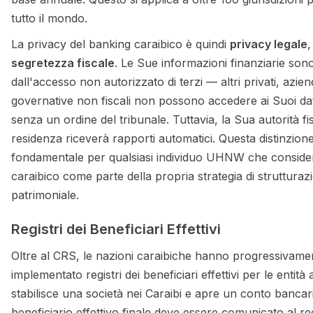
tutto il mondo.
La privacy del banking caraibico è quindi
privacy legale
,
segretezza fiscale
. Le Sue informazioni finanziarie son
dall'accesso non autorizzato di terzi — altri privati, azie
governative non fiscali non possono accedere ai Suoi dat
senza un ordine del tribunale. Tuttavia, la Sua autorità fis
residenza riceverà rapporti automatici. Questa distinzion
fondamentale per qualsiasi individuo UHNW che consideri
caraibico come parte della propria strategia di strutturaz
patrimoniale.
Registri dei Beneficiari Effettivi
Oltre al CRS, le nazioni caraibiche hanno progressivame
implementato registri dei beneficiari effettivi per le entità 
stabilisce una società nei Caraibi e apre un conto bancari
beneficiario effettivo finale deve essere comunicato al re