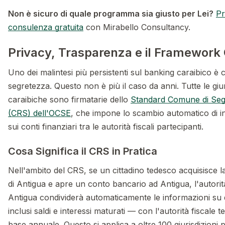
Non è sicuro di quale programma sia giusto per Lei?
Pr
consulenza gratuita
con Mirabello Consultancy.
Privacy, Trasparenza e il Framework
Uno dei malintesi più persistenti sul banking caraibico è 
segretezza. Questo non è più il caso da anni. Tutte le giur
caraibiche sono firmatarie dello
Standard Comune di Seg
(CRS) dell'OCSE
, che impone lo scambio automatico di i
sui conti finanziari tra le autorità fiscali partecipanti.
Cosa Significa il CRS in Pratica
Nell'ambito del CRS, se un cittadino tedesco acquisisce l
di Antigua e apre un conto bancario ad Antigua, l'autorità
Antigua condividerà automaticamente le informazioni su
inclusi saldi e interessi maturati — con l'autorità fiscale 
base annuale. Questo si applica a oltre 100 giurisdizioni p