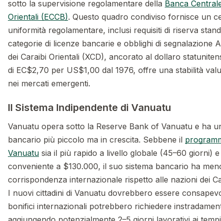
sotto la supervisione regolamentare della
Banca Centrale
Orientali (ECCB)
. Questo quadro condiviso fornisce un ce
uniformità regolamentare, inclusi requisiti di riserva stand
categorie di licenze bancarie e obblighi di segnalazione A
dei Caraibi Orientali (XCD), ancorato al dollaro statunite
di EC$2,70 per US$1,00 dal 1976, offre una stabilità valut
nei mercati emergenti.
Il Sistema Indipendente di Vanuatu
Vanuatu opera sotto la Reserve Bank of Vanuatu e ha un
bancario più piccolo ma in crescita. Sebbene il
programm
Vanuatu
sia il più rapido a livello globale (45–60 giorni) e 
conveniente a $130.000, il suo sistema bancario ha meno 
corrispondenza internazionale rispetto alle nazioni dei Car
I nuovi cittadini di Vanuatu dovrebbero essere consapevo
bonifici internazionali potrebbero richiedere instradamen
aggiungendo potenzialmente 2–5 giorni lavorativi ai tempi