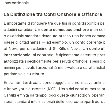
internazionale.
La Distinzione tra Conti Onshore e Offshore
È importante distinguere tra due tipi di conti disponibili pe
cittadini caraibici. Un
conto domestico onshore
è un con
o aziendale standard detenuto presso una banca commer
paese di cittadinanza — ad esempio, un conto corrente 
of Nevis per un cittadino di St. Kitts e Nevis. Un
conto of
internazionale
, al contrario, è tipicamente detenuto pr
autorizzata specificamente per servizi offshore, spesso c
minimi più elevati, funzionalità multi-valuta e caratteristic
patrimoniale su misura.
Entrambi i tipi di conti sono soggetti alle normative antiri
e know-your-customer (KYC). L'era dei conti numerati a
Caraibi è finita da tempo; oggi queste giurisdizioni opera
stessi standard internazionali delle loro controparti euro