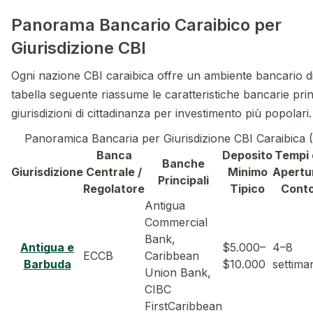
Panorama Bancario Caraibico per
Giurisdizione CBI
Ogni nazione CBI caraibica offre un ambiente bancario di
tabella seguente riassume le caratteristiche bancarie princ
giurisdizioni di cittadinanza per investimento più popolari.
Panoramica Bancaria per Giurisdizione CBI Caraibica
Banca
Deposito
Tempi 
Banche
Giurisdizione
Centrale /
Minimo
Apertu
Principali
Regolatore
Tipico
Cont
Antigua
Commercial
Bank,
Antigua e
$5.000–
4–8
ECCB
Caribbean
Barbuda
$10.000
settima
Union Bank,
CIBC
FirstCaribbean