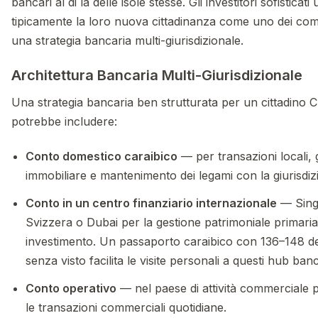
bancari al di là delle isole stesse. Gli investitori sofisticati 
tipicamente la loro nuova cittadinanza come uno dei com
una strategia bancaria multi-giurisdizionale.
Architettura Bancaria Multi-Giurisdizionale
Una strategia bancaria ben strutturata per un cittadino C
potrebbe includere:
Conto domestico caraibico
— per transazioni locali, 
immobiliare e mantenimento dei legami con la giurisdiz
Conto in un centro finanziario internazionale
— Sing
Svizzera o Dubai per la gestione patrimoniale primaria e
investimento. Un passaporto caraibico con 136–148 de
senza visto facilita le visite personali a questi hub banc
Conto operativo
— nel paese di attività commerciale p
le transazioni commerciali quotidiane.