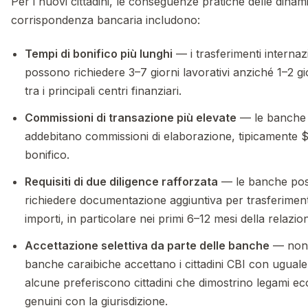
Per i nuovi cittadini, le conseguenze pratiche delle dinam
corrispondenza bancaria includono:
Tempi di bonifico più lunghi
— i trasferimenti internaz
possono richiedere 3–7 giorni lavorativi anziché 1–2 g
tra i principali centri finanziari.
Commissioni di transazione più elevate
— le banche 
addebitano commissioni di elaborazione, tipicamente
bonifico.
Requisiti di due diligence rafforzata
— le banche po
richiedere documentazione aggiuntiva per trasferimenti
importi, in particolare nei primi 6–12 mesi della relazi
Accettazione selettiva da parte delle banche
— non 
banche caraibiche accettano i cittadini CBI con ugual
alcune preferiscono cittadini che dimostrino legami e
genuini con la giurisdizione.