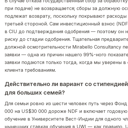
В случае отказа государственный сбор за обработку
при подаче) не возвращается; сборы за должную о
подлежат возврату, поскольку покрывают расходы 
третьей стороной. Сам инвестиционный взнос (NDF)
в CIU до подтверждения одобрения — поэтому он н
риску до стадии одобрения. Тщательная предварит
должной осмотрительности Mirabello Consultancy п
заявки — одна из причин нашего 99%-ного показате
заявки подаются только тогда, когда мы уверены в
клиента требованиям.
Действительно ли вариант со стипендией
для больших семей?
Для семьи ровно из шести человек путь через Фон
000 на US$30 000 дороже NDF и включает годовую
обучение в Университете Вест-Индии для одного чл
нынешних ставках обучения в UWI — как правило, U