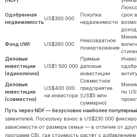
(NDF)
уника
Люксо
Одобренная
Покупка
срок в
US$300 000
недвижимость
недвижимости
возмо
доход
Миним
Невозвратное
Фонд UWI
US$260 000
включ
пожертвование
стипе
Деловые
Прямые
Инвес
инвестиции
US$1 500 000
деловые
одобр
(единолично)
инвестиции
антиг
Совместное
Деловые
Миним
US$400 000
предприятие
инвестиции
по US
на инвестора
(US$5 млн
(совместно)
проек
суммарно)
Путь через NDF — безусловно наиболее популярны
заявителей. Поскольку взнос в US$230 000 фиксиро
зависимости от размера семьи — в отличие от друг
программ CBI, где стоимость растёт с добавление