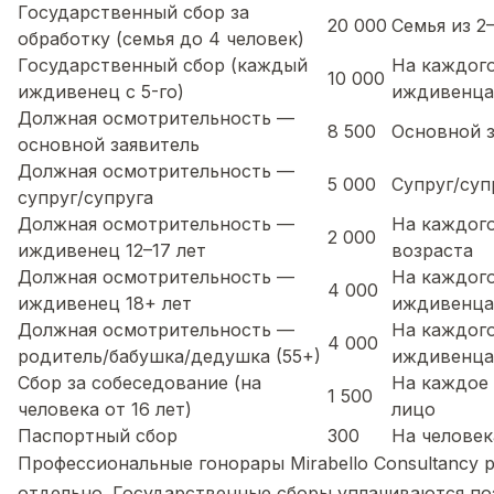
Государственный сбор за
20 000
Семья из 2
обработку (семья до 4 человек)
Государственный сбор (каждый
На каждог
10 000
иждивенец с 5-го)
иждивенца 
Должная осмотрительность —
8 500
Основной з
основной заявитель
Должная осмотрительность —
5 000
Супруг/суп
супруг/супруга
Должная осмотрительность —
На каждог
2 000
иждивенец 12–17 лет
возраста
Должная осмотрительность —
На каждого
4 000
иждивенец 18+ лет
иждивенца
Должная осмотрительность —
На каждог
4 000
родитель/бабушка/дедушка (55+)
иждивенца
Сбор за собеседование (на
На каждое
1 500
человека от 16 лет)
лицо
Паспортный сбор
300
На человек
Профессиональные гонорары Mirabello Consultancy
отдельно. Государственные сборы уплачиваются по