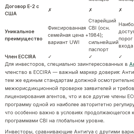
Договор E-2 с
✗
✗
✗
США
Старейший
Наибо
Фиксированная
CBI (осн.
Уникальное
досту
семейная цена +
1984);
преимущество
порог
вариант UWI
сильнейший
входа
паспорт
Член ECCIRA
✓
✓
✓
Для инвесторов, специально заинтересованных в
А
членство в ECCIRA — важный маркер доверия: Анти
тем же единым стандартам должной осмотрительн
межюрисдикционной проверке заявителей и требо
лицензирования агентов, что и все другие члены EC
программу одной из наиболее авторитетно регулир
что особенно важно в условиях продолжающегося к
программами CBI на глобальном уровне.
Инвесторы, сравнивающие Антигуа с другими вари