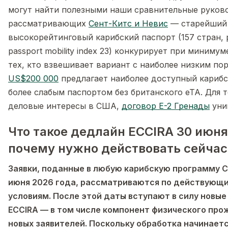
могут найти полезными наши сравнительные руково
рассматривающих
Сент-Китс и Невис
— старейший 
высокорейтинговый карибский паспорт (157 стран, р
passport mobility index 23) конкурирует при миниму
тех, кто взвешивает вариант с наиболее низким по
US$200 000
предлагает наиболее доступный карибск
более слабым паспортом без британского eTA. Для те
деловые интересы в США,
договор E-2 Гренады
уни
Что такое дедлайн ECCIRA 30 июня
почему нужно действовать сейчас
Заявки, поданные в любую карибскую программу C
июня 2026 года, рассматриваются по действующ
условиям. После этой даты вступают в силу новые
ECCIRA — в том числе компонент физического про
новых заявителей. Поскольку обработка начинаетс