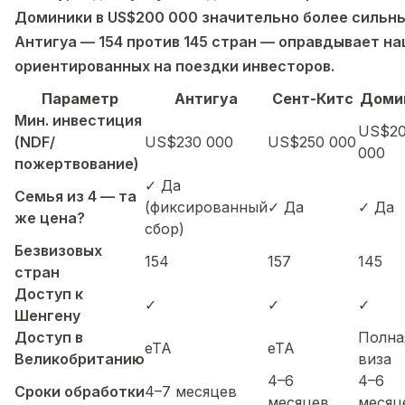
Доминики в US$200 000 значительно более сильн
Антигуа — 154 против 145 стран — оправдывает на
ориентированных на поездки инвесторов.
Параметр
Антигуа
Сент-Китс
Доми
Мин. инвестиция
US$2
(NDF/
US$230 000
US$250 000
000
пожертвование)
✓ Да
Семья из 4 — та
(фиксированный
✓ Да
✓ Да
же цена?
сбор)
Безвизовых
154
157
145
стран
Доступ к
✓
✓
✓
Шенгену
Доступ в
Полна
eTA
eTA
Великобританию
виза
4–6
4–6
Сроки обработки
4–7 месяцев
месяцев
месяц