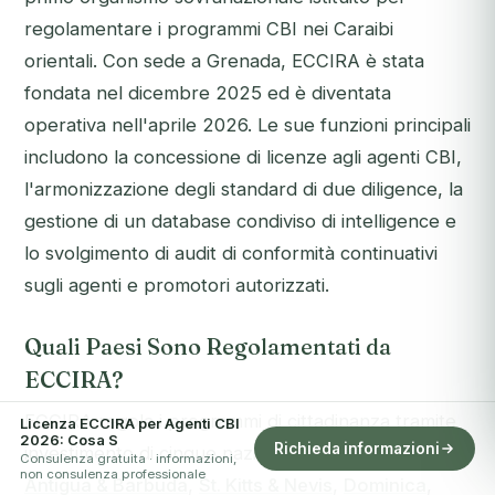
regolamentare i programmi CBI nei Caraibi
orientali. Con sede a Grenada, ECCIRA è stata
fondata nel dicembre 2025 ed è diventata
operativa nell'aprile 2026. Le sue funzioni principali
includono la concessione di licenze agli agenti CBI,
l'armonizzazione degli standard di due diligence, la
gestione di un database condiviso di intelligence e
lo svolgimento di audit di conformità continuativi
sugli agenti e promotori autorizzati.
Quali Paesi Sono Regolamentati da
ECCIRA?
ECCIRA regola i programmi di cittadinanza tramite
Licenza ECCIRA per Agenti CBI
2026: Cosa S
Richieda informazioni
investimento di cinque nazioni dei Caraibi orientali:
Consulenza gratuita · informazioni,
non consulenza professionale
Antigua & Barbuda
,
St. Kitts & Nevis
,
Dominica
,