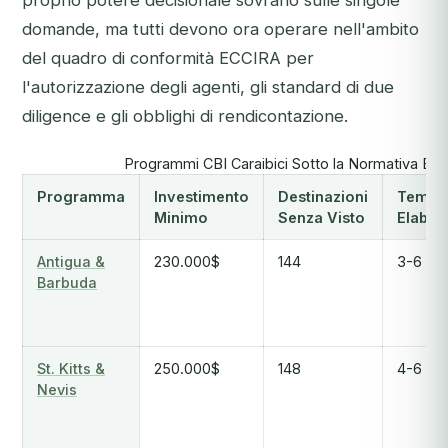
proprio potere decisionale sovrano sulle singole
domande, ma tutti devono ora operare nell'ambito
del quadro di conformità ECCIRA per
l'autorizzazione degli agenti, gli standard di due
diligence e gli obblighi di rendicontazione.
Programmi CBI Caraibici Sotto la Normativa EC
Programma
Investimento
Destinazioni
Tempi 
Minimo
Senza Visto
Elabor
Antigua &
230.000$
144
3-6 me
Barbuda
St. Kitts &
250.000$
148
4-6 me
Nevis