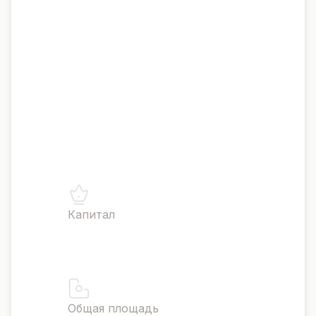
культуры и отдыха. Программа
«Золотая виза» позволяет
инвесторам получить вид на
жительство за счет инвестиций в
недвижимость, а стратегическое
расположение связывает Европу,
Азию и Африку. Секторы туризма
и гостиничного бизнеса являются
ключевыми областями роста
инвестиций.
Капитал
Афины
Общая площадь