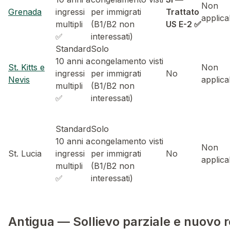
Non
Grenada
ingressi
per immigrati
Trattato
applica
multipli
(B1/B2 non
US E-2 ✅
✅
interessati)
Standard
Solo
10 anni a
congelamento visti
St. Kitts e
Non
ingressi
per immigrati
No
Nevis
applica
multipli
(B1/B2 non
✅
interessati)
Standard
Solo
10 anni a
congelamento visti
Non
St. Lucia
ingressi
per immigrati
No
applica
multipli
(B1/B2 non
✅
interessati)
Antigua — Sollievo parziale e nuovo re