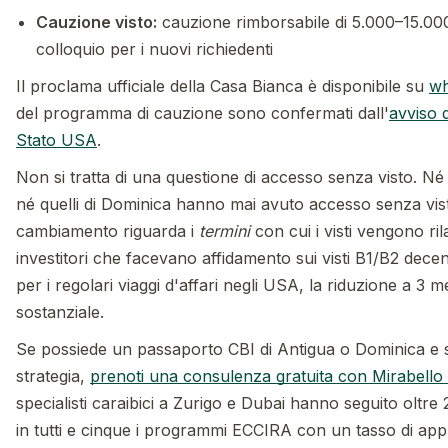
Cauzione visto:
cauzione rimborsabile di 5.000–15.000
colloquio per i nuovi richiedenti
Il proclama ufficiale della Casa Bianca è disponibile su
wh
del programma di cauzione sono confermati dall'
avviso 
Stato USA
.
Non si tratta di una questione di accesso senza visto. Né 
né quelli di Dominica hanno mai avuto accesso senza visto a
cambiamento riguarda i
termini
con cui i visti vengono rila
investitori che facevano affidamento sui visti B1/B2 decenn
per i regolari viaggi d'affari negli USA, la riduzione a 3 m
sostanziale.
Se possiede un passaporto CBI di Antigua o Dominica e s
strategia,
prenoti una consulenza gratuita con Mirabello
specialisti caraibici a Zurigo e Dubai hanno seguito oltre 
in tutti e cinque i programmi ECCIRA con un tasso di ap