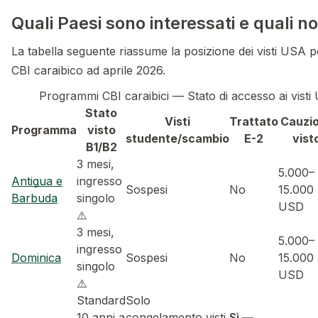
Quali Paesi sono interessati e quali no
La tabella seguente riassume la posizione dei visti USA
CBI caraibico ad aprile 2026.
Programmi CBI caraibici — Stato di accesso ai visti
Stato
Visti
Trattato
Cauzi
Programma
visto
studente/scambio
E-2
vist
B1/B2
3 mesi,
5.000–
Antigua e
ingresso
Sospesi
No
15.000
Barbuda
singolo
USD
⚠️
3 mesi,
5.000–
ingresso
Dominica
Sospesi
No
15.000
singolo
USD
⚠️
Standard
Solo
10 anni a
congelamento visti
Sì —