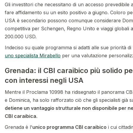
Gli investitori che necessitano di un accesso prevedibil
fare affidamento su un esito positivo a giugno. Coloro per
USA è secondario possono comunque considerare Domi
competitiva per Schengen, Regno Unito e viaggi globali a
200.000 USD.
Indeciso su quale programma si adatti alle sue priorità di
uno specialista Mirabello
per una valutazione personaliz
Grenada: il CBI caraibico più solido per
con interessi negli USA
Mentre il Proclama 10998 ha ridisegnato il panorama CBI
e Dominica, ha solo rafforzato ciò che gli specialisti già
detiene un vantaggio strutturale non disponibile per n
CBI caraibica
.
Grenada è l'
unico programma CBI caraibico
i cui cittad