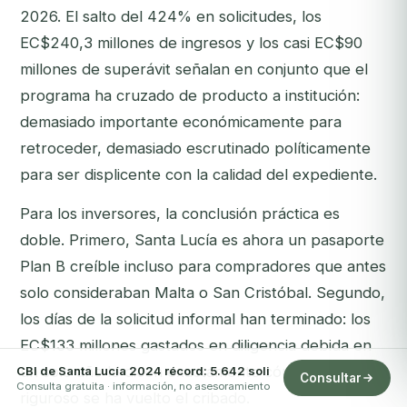
2026. El salto del 424% en solicitudes, los
EC$240,3 millones de ingresos y los casi EC$90
millones de superávit señalan en conjunto que el
programa ha cruzado de producto a institución:
demasiado importante económicamente para
retroceder, demasiado escrutinado políticamente
para ser displicente con la calidad del expediente.
Para los inversores, la conclusión práctica es
doble. Primero, Santa Lucía es ahora un pasaporte
Plan B creíble incluso para compradores que antes
solo consideraban Malta o San Cristóbal. Segundo,
los días de la solicitud informal han terminado: los
EC$133 millones gastados en diligencia debida en
un solo año le dicen exactamente cómo de
CBI de Santa Lucía 2024 récord: 5.642 soli
Consultar
Consulta gratuita · información, no asesoramiento
riguroso se ha vuelto el cribado.