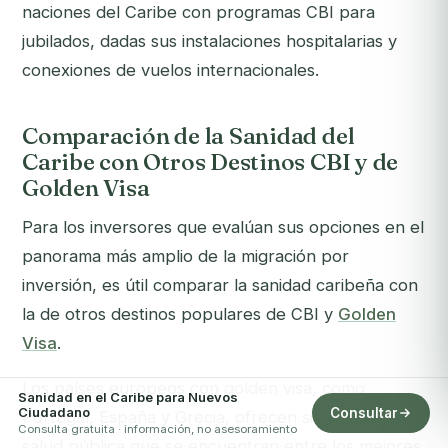
naciones del Caribe con programas CBI para
jubilados, dadas sus instalaciones hospitalarias y
conexiones de vuelos internacionales.
Comparación de la Sanidad del
Caribe con Otros Destinos CBI y de
Golden Visa
Para los inversores que evalúan sus opciones en el
panorama más amplio de la migración por
inversión, es útil comparar la sanidad caribeña con
la de otros destinos populares de CBI y
Golden
Visa
.
Los países europeos con golden visa, como
Sanidad en el Caribe para Nuevos
Ciudadano
Consultar
Portugal, España y Grecia, ofrecen sistemas de
Consulta gratuita · información, no asesoramiento
salud pública que se encuentran entre los mejores