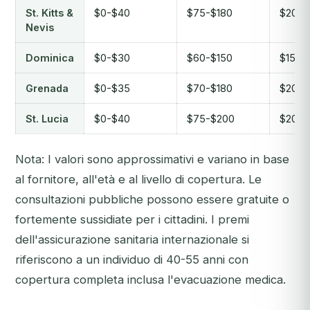
St. Kitts &
$0-$40
$75-$180
$200-
Nevis
Dominica
$0-$30
$60-$150
$150-
Grenada
$0-$35
$70-$180
$200-
St. Lucia
$0-$40
$75-$200
$200-
Nota: I valori sono approssimativi e variano in base
al fornitore, all'età e al livello di copertura. Le
consultazioni pubbliche possono essere gratuite o
fortemente sussidiate per i cittadini. I premi
dell'assicurazione sanitaria internazionale si
riferiscono a un individuo di 40-55 anni con
copertura completa inclusa l'evacuazione medica.