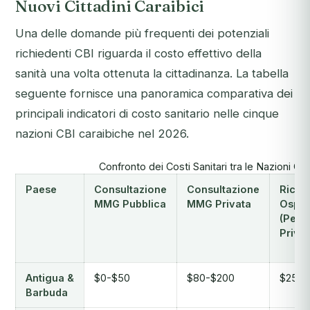
Nuovi Cittadini Caraibici
Una delle domande più frequenti dei potenziali
richiedenti CBI riguarda il costo effettivo della
sanità una volta ottenuta la cittadinanza. La tabella
seguente fornisce una panoramica comparativa dei
principali indicatori di costo sanitario nelle cinque
nazioni CBI caraibiche nel 2026.
Confronto dei Costi Sanitari tra le Nazioni C
Paese
Consultazione
Consultazione
Ricov
MMG Pubblica
MMG Privata
Osped
(Per N
Privat
Antigua &
$0-$50
$80-$200
$250-
Barbuda