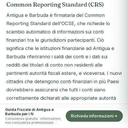
Common Reporting Standard (CRS)
Antigua e Barbuda è firmataria del Common
Reporting Standard dell'OCSE, che richiede lo
scambio automatico di informazioni sui conti
finanziari tra le giurisdizioni partecipanti. Ciò
significa che le istituzioni finanziarie ad Antigua e
Barbuda riferiranno i saldi dei conti e i dati sui
redditi dei titolari di conto non residenti alle
pertinenti autorità fiscali estere, e viceversa. I nuovi
cittadini che detengono conti finanziari in più Paesi
dovrebbero assicurarsi che tutti i conti siano
correttamente dichiarati alle appropriate autorità
fiscali nella loro giurisdizione di residenza fiscale.
Guida Fiscale di Antigua e
Barbuda per i N
Richieda informazioni
Consulenza gratuita · informazioni,
Conformità FATCA
non consulenza professionale