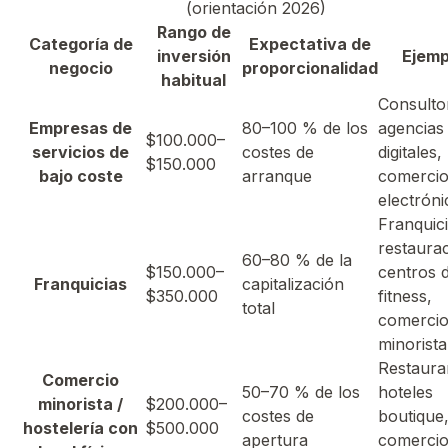
(orientación 2026)
Rango de
Categoría de
Expectativa de
inversión
Ejemp
negocio
proporcionalidad
habitual
Consulto
Empresas de
80–100 % de los
agencias
$100.000–
servicios de
costes de
digitales,
$150.000
bajo coste
arranque
comerci
electróni
Franquic
restaurac
60–80 % de la
$150.000–
centros 
Franquicias
capitalización
$350.000
fitness,
total
comerci
minorista
Restaura
Comercio
50–70 % de los
hoteles
minorista /
$200.000–
costes de
boutique
hostelería con
$500.000
apertura
comerci