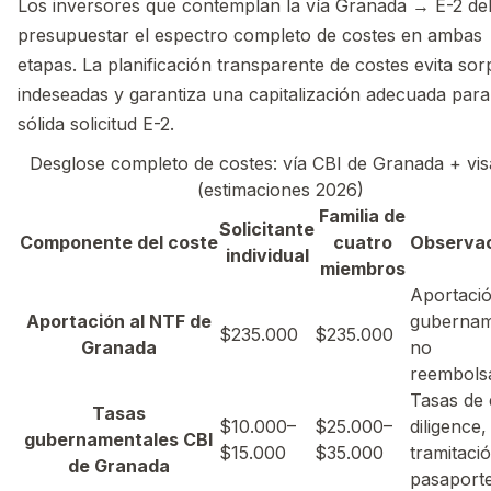
Los inversores que contemplan la vía Granada → E-2 d
presupuestar el espectro completo de costes en ambas
etapas. La planificación transparente de costes evita so
indeseadas y garantiza una capitalización adecuada par
sólida solicitud E-2.
Desglose completo de costes: vía CBI de Granada + vis
(estimaciones 2026)
Familia de
Solicitante
Componente del coste
cuatro
Observa
individual
miembros
Aportaci
Aportación al NTF de
gubernam
$235.000
$235.000
Granada
no
reembols
Tasas de
Tasas
$10.000–
$25.000–
diligence,
gubernamentales CBI
$15.000
$35.000
tramitaci
de Granada
pasaport