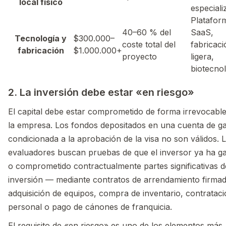
local físico
especiali
Platafor
40–60 % del
SaaS,
Tecnología y
$300.000–
coste total del
fabricaci
fabricación
$1.000.000+
proyecto
ligera,
biotecno
2. La inversión debe estar «en riesgo»
El capital debe estar comprometido de forma irrevocabl
la empresa. Los fondos depositados en una cuenta de ga
condicionada a la aprobación de la visa no son válidos. 
evaluadores buscan pruebas de que el inversor ya ha g
o comprometido contractualmente partes significativas d
inversión — mediante contratos de arrendamiento firmad
adquisición de equipos, compra de inventario, contratac
personal o pago de cánones de franquicia.
El requisito de «en riesgo» es uno de los elementos más