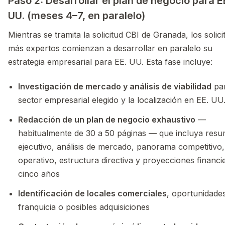
Paso 2: Desarrollar el plan de negocio para E
UU. (meses 4–7, en paralelo)
Mientras se tramita la solicitud CBI de Granada, los solici
más expertos comienzan a desarrollar en paralelo su
estrategia empresarial para EE. UU. Esta fase incluye:
Investigación de mercado y análisis de viabilidad
par
sector empresarial elegido y la localización en EE. UU
Redacción de un plan de negocio exhaustivo
—
habitualmente de 30 a 50 páginas — que incluya res
ejecutivo, análisis de mercado, panorama competitivo,
operativo, estructura directiva y proyecciones financi
cinco años
Identificación de locales comerciales
, oportunidade
franquicia o posibles adquisiciones