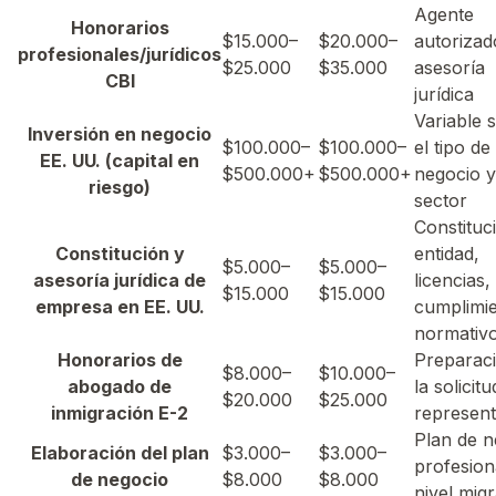
Agente
Honorarios
$15.000–
$20.000–
autorizad
profesionales/jurídicos
$25.000
$35.000
asesoría
CBI
jurídica
Variable 
Inversión en negocio
$100.000–
$100.000–
el tipo de
EE. UU. (capital en
$500.000+
$500.000+
negocio y
riesgo)
sector
Constituc
Constitución y
entidad,
$5.000–
$5.000–
asesoría jurídica de
licencias,
$15.000
$15.000
empresa en EE. UU.
cumplimi
normativ
Honorarios de
Preparac
$8.000–
$10.000–
abogado de
la solicitu
$20.000
$25.000
inmigración E-2
represent
Plan de n
Elaboración del plan
$3.000–
$3.000–
profesion
de negocio
$8.000
$8.000
nivel migr