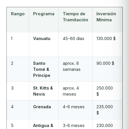
Rango
Programa
Tiempo de
Inversión
Pa
Tramitación
Mínima
si
V
1
Vanuatu
45-60 días
130.000 $
ap
9
2
Santo
aprox. 6
90.000 $
6
Tomé &
semanas
Príncipe
3
St. Kitts &
aprox. 4
250.000
14
Nevis
meses
$
4
Grenada
4-6 meses
235.000
14
$
5
Antigua &
3-6 meses
230.000
16