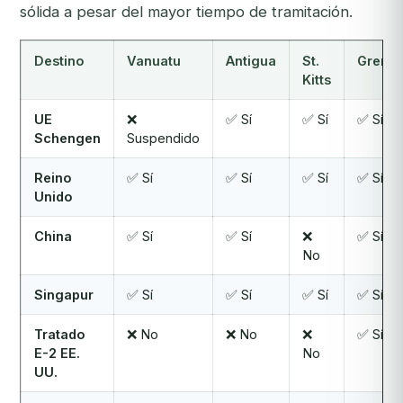
sólida a pesar del mayor tiempo de tramitación.
Destino
Vanuatu
Antigua
St.
Grena
Kitts
UE
❌
✅ Sí
✅ Sí
✅ Sí
Schengen
Suspendido
Reino
✅ Sí
✅ Sí
✅ Sí
✅ Sí
Unido
China
✅ Sí
✅ Sí
❌
✅ Sí
No
Singapur
✅ Sí
✅ Sí
✅ Sí
✅ Sí
Tratado
❌ No
❌ No
❌
✅ Sí
E-2 EE.
No
UU.