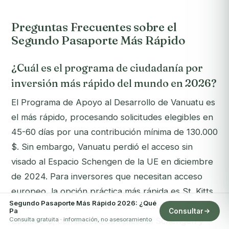
Preguntas Frecuentes sobre el
Segundo Pasaporte Más Rápido
¿Cuál es el programa de ciudadanía por
inversión más rápido del mundo en 2026?
El Programa de Apoyo al Desarrollo de Vanuatu es
el más rápido, procesando solicitudes elegibles en
45-60 días por una contribución mínima de 130.000
$. Sin embargo, Vanuatu perdió el acceso sin
visado al Espacio Schengen de la UE en diciembre
de 2024. Para inversores que necesitan acceso
europeo, la opción práctica más rápida es St. Kitts
Segundo Pasaporte Más Rápido 2026: ¿Qué
& Nevis con aproximadamente cuatro meses por
Pa
Consultar
Consulta gratuita · información, no asesoramiento
250.000 $, con acceso completo al Schengen y