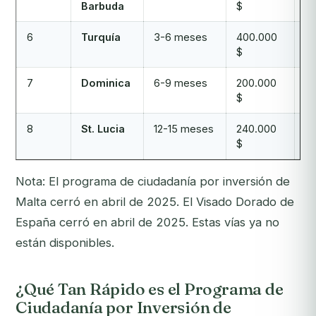
Barbuda
$
6
Turquía
3-6 meses
400.000
Li
$
U
7
Dominica
6-9 meses
200.000
14
$
8
St. Lucia
12-15 meses
240.000
15
$
Nota: El programa de ciudadanía por inversión de
Malta cerró en abril de 2025. El Visado Dorado de
España cerró en abril de 2025. Estas vías ya no
están disponibles.
¿Qué Tan Rápido es el Programa de
Ciudadanía por Inversión de