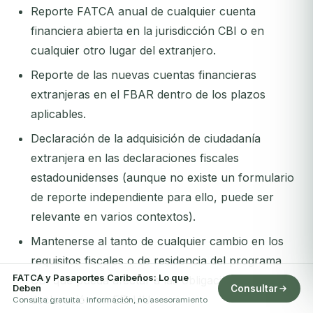
Reporte FATCA anual de cualquier cuenta
financiera abierta en la jurisdicción CBI o en
cualquier otro lugar del extranjero.
Reporte de las nuevas cuentas financieras
extranjeras en el FBAR dentro de los plazos
aplicables.
Declaración de la adquisición de ciudadanía
extranjera en las declaraciones fiscales
estadounidenses (aunque no existe un formulario
de reporte independiente para ello, puede ser
relevante en varios contextos).
Mantenerse al tanto de cualquier cambio en los
requisitos fiscales o de residencia del programa
FATCA y Pasaportes Caribeños: Lo que
CBI que pueda afectar a las obligaciones de
Deben
Consultar
declaración en EE. UU.
Consulta gratuita · información, no asesoramiento