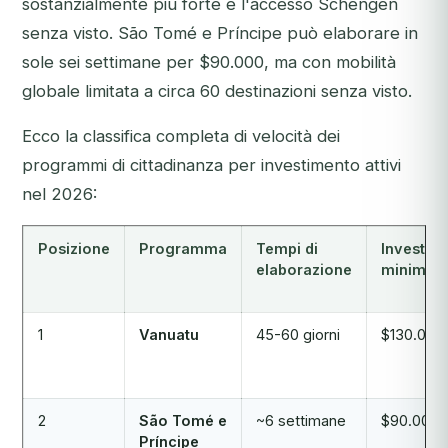
sostanzialmente più forte e l'accesso Schengen
senza visto. São Tomé e Príncipe può elaborare in
sole sei settimane per $90.000, ma con mobilità
globale limitata a circa 60 destinazioni senza visto.
Ecco la classifica completa di velocità dei
programmi di cittadinanza per investimento attivi
nel 2026:
Posizione
Programma
Tempi di
Investim
elaborazione
minimo
1
Vanuatu
45-60 giorni
$130.000
2
São Tomé e
~6 settimane
$90.000
Príncipe