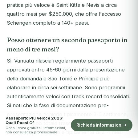
pratica più veloce è Saint Kitts e Nevis a circa
quattro mesi per $250.000, che offre l'accesso
Schengen completo a 140+ paesi.
Posso ottenere un secondo passaporto in
meno di tre mesi?
Sì. Vanuatu rilascia regolarmente passaporti
approvati entro 45-60 giorni dalla presentazione
della domanda e São Tomé e Príncipe può
elaborare in circa sei settimane. Sono programmi
autenticamente veloci con track record consolidati.
Si noti che la fase di documentazione pre-
presentazione richiede tipicamente 3-6 settimane,
Passaporto Più Veloce 2026:
Quali Paesi Of
quindi il tempo totale trascorso dall'incarico iniziale
Richieda informazioni
Consulenza gratuita · informazioni,
al passaporto in mano è tipicamente di 2-4 mesi
non consulenza professionale