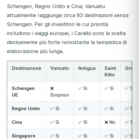
Schengen, Regno Unito e Cina; Vanuatu
attualmente raggiunge circa 93 destinazioni senza
Schengen. Per gli investitori le cui priorità
includono i viaggi europei, i Caraibi sono la scelta
decisamente più forte nonostante la tempistica di
elaborazione più lunga.
Destinazione
Vanuatu
Antigua
Saint
Grena
Kitts
Schengen
❌
✅ Sì
✅ Sì
✅ Sì
UE
Sospeso
Regno Unito
✅ Sì
✅ Sì
✅ Sì
✅ Sì
Cina
✅ Sì
✅ Sì
❌ No
✅ Sì
Singapore
✅ Sì
✅ Sì
✅ Sì
✅ Sì