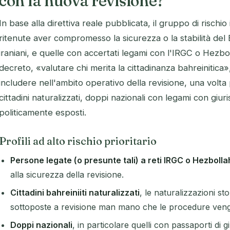
con la nuova revisione?
In base alla direttiva reale pubblicata, il gruppo di rischi
ritenute aver compromesso la sicurezza o la stabilità del 
iraniani, e quelle con accertati legami con l'IRGC o Hezboll
decreto, «valutare chi merita la cittadinanza bahreinitic
includere nell'ambito operativo della revisione, una volt
cittadini naturalizzati, doppi nazionali con legami con giurisd
politicamente esposti.
Profili ad alto rischio prioritario
Persone legate (o presunte tali) a reti IRGC o Hezbolla
alla sicurezza della revisione.
Cittadini bahreiniiti naturalizzati
, le naturalizzazioni s
sottoposte a revisione man mano che le procedure veng
Doppi nazionali
, in particolare quelli con passaporti di gi