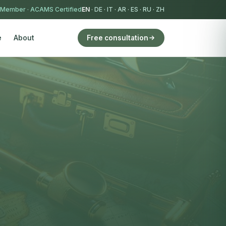
 Member
·
ACAMS Certified
EN
·
DE
·
IT
·
AR
·
ES
·
RU
·
ZH
e
About
Free consultation