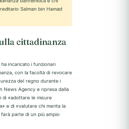
tadinanza bahreinitica e chi
 Ereditario Salman bin Hamad
lla cittadinanza
ha incaricato i funzionari
inanza, con la facoltà di revocare
curezza del regno durante i
rain News Agency e ripresa dalla
ri di «adottare le misure
» e di «valutare chi merita la
e farà parte di un più ampio