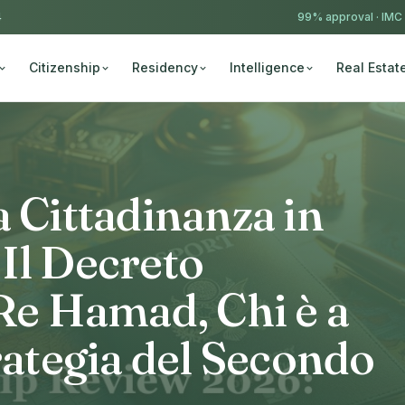
4
99% approval ·
IMC
Citizenship
Residency
Intelligence
Real Estat
a Cittadinanza in
Il Decreto
 Re Hamad, Chi è a
trategia del Secondo