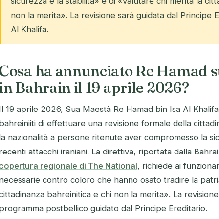
sicurezza e la stabilità» e di «valutare chi merita la cit
non la merita». La revisione sarà guidata dal Principe
Al Khalifa.
Cosa ha annunciato Re Hamad su
in Bahrain il 19 aprile 2026?
Il 19 aprile 2026, Sua Maestà Re Hamad bin Isa Al Khalifa 
bahreiniiti di effettuare una revisione formale della cittad
la nazionalità a persone ritenute aver compromesso la si
recenti attacchi iraniani. La direttiva, riportata dalla Bah
copertura regionale di The National
, richiede ai funziona
necessarie contro coloro che hanno osato tradire la patria
cittadinanza bahreinitica e chi non la merita». La revision
programma postbellico guidato dal Principe Ereditario.