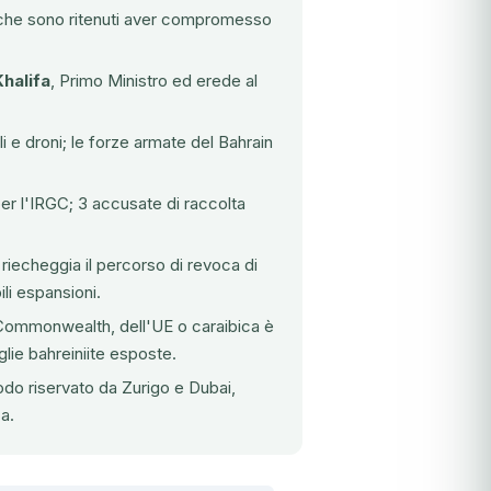
ro che sono ritenuti aver compromesso
halifa
, Primo Ministro ed erede al
li e droni; le forze armate del Bahrain
r l'IRGC; 3 accusate di raccolta
 riecheggia il percorso di revoca di
li espansioni.
 Commonwealth, dell'UE o caraibica è
glie bahreiniite esposte.
odo riservato da Zurigo e Dubai,
a.