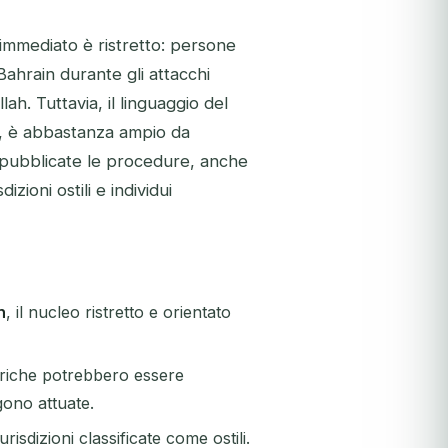
o immediato è ristretto: persone
Bahrain durante gli attacchi
ah. Tuttavia, il linguaggio del
a», è abbastanza ampio da
a pubblicate le procedure, anche
izioni ostili e individui
h
, il nucleo ristretto e orientato
toriche potrebbero essere
ono attuate.
urisdizioni classificate come ostili.