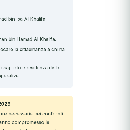
ad bin Isa Al Khalifa.
man bin Hamad Al Khalifa.
vocare la cittadinanza a chi ha
assaporto e residenza della
operative.
 2026
ure necessarie nei confronti
e hanno compromesso la