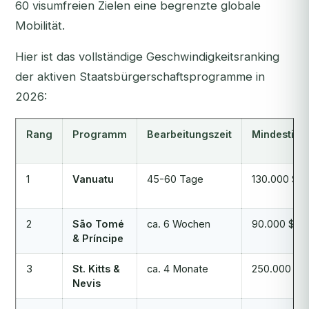
60 visumfreien Zielen eine begrenzte globale
Mobilität.
Hier ist das vollständige Geschwindigkeitsranking
der aktiven Staatsbürgerschaftsprogramme in
2026:
Rang
Programm
Bearbeitungszeit
Mindestinve
1
Vanuatu
45-60 Tage
130.000 $
2
São Tomé
ca. 6 Wochen
90.000 $
& Príncipe
3
St. Kitts &
ca. 4 Monate
250.000 $
Nevis