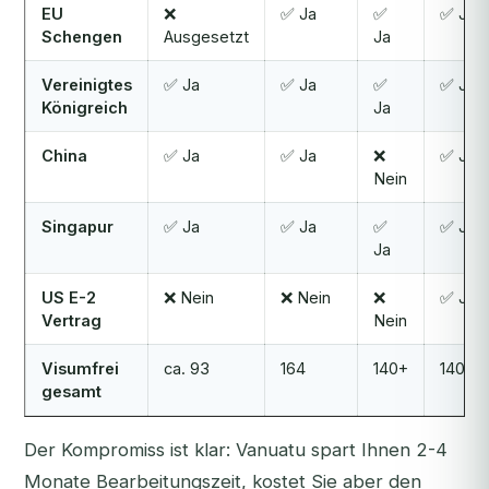
EU
❌
✅ Ja
✅
✅ Ja
Schengen
Ausgesetzt
Ja
Vereinigtes
✅ Ja
✅ Ja
✅
✅ Ja
Königreich
Ja
China
✅ Ja
✅ Ja
❌
✅ Ja
Nein
Singapur
✅ Ja
✅ Ja
✅
✅ Ja
Ja
US E-2
❌ Nein
❌ Nein
❌
✅ Ja
Vertrag
Nein
Visumfrei
ca. 93
164
140+
140+
gesamt
Der Kompromiss ist klar: Vanuatu spart Ihnen 2-4
Monate Bearbeitungszeit, kostet Sie aber den