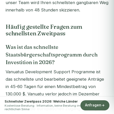
unser Team wird Ihren schnellsten gangbaren Weg
innerhalb von 48 Stunden skizzieren.
Häufig gestellte Fragen zum
schnellsten Zweitpass
Was ist das schnellste
Staatsbürgerschaftsprogramm durch
Investition in 2026?
Vanuatus Development Support Programme ist
das schnellste und bearbeitet geeignete Anträge
in 45-60 Tagen für einen Mindestbeitrag von
130.000 $. Vanuatu verlor jedoch im Dezember
2024 den EU-Schengen-Visumfreiheitsstatus. Für
Schnellster Zweitpass 2026: Welche Länder
Anfragen
Kostenlose Beratung · Information, keine Beratung im
Investoren, die europäischen Zugang benötigen,
rechtlichen Sinne