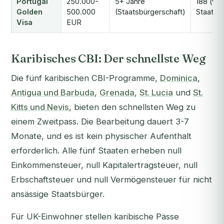
Portugal
250.000-
5+ Jahre
188 (via
Golden
500.000
(Staatsbürgerschaft)
Staatsb
Visa
EUR
Karibisches CBI: Der schnellste Weg
Die fünf karibischen CBI-Programme,
Dominica
,
Antigua und Barbuda
,
Grenada
,
St. Lucia
und
St.
Kitts und Nevis
, bieten den schnellsten Weg zu
einem Zweitpass. Die Bearbeitung dauert 3-7
Monate, und es ist kein physischer Aufenthalt
erforderlich. Alle fünf Staaten erheben null
Einkommensteuer, null Kapitalertragsteuer, null
Erbschaftsteuer und null Vermögensteuer für nicht
ansässige Staatsbürger.
Für UK-Einwohner stellen karibische Pässe