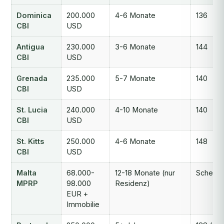
Dominica
200.000
4-6 Monate
136
CBI
USD
Antigua
230.000
3-6 Monate
144
CBI
USD
Grenada
235.000
5-7 Monate
140
CBI
USD
St. Lucia
240.000
4-10 Monate
140
CBI
USD
St. Kitts
250.000
4-6 Monate
148
CBI
USD
Malta
68.000-
12-18 Monate (nur
Scheng
MPRP
98.000
Residenz)
EUR +
Immobilie