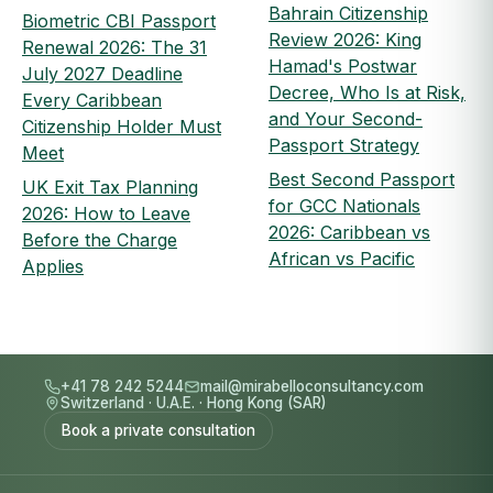
Bahrain Citizenship
Biometric CBI Passport
Review 2026: King
Renewal 2026: The 31
Hamad's Postwar
July 2027 Deadline
Decree, Who Is at Risk,
Every Caribbean
and Your Second-
Citizenship Holder Must
Passport Strategy
Meet
Best Second Passport
UK Exit Tax Planning
for GCC Nationals
2026: How to Leave
2026: Caribbean vs
Before the Charge
African vs Pacific
Applies
+41 78 242 5244
mail@mirabelloconsultancy.com
Switzerland
·
U.A.E.
·
Hong Kong (SAR)
Book a private consultation