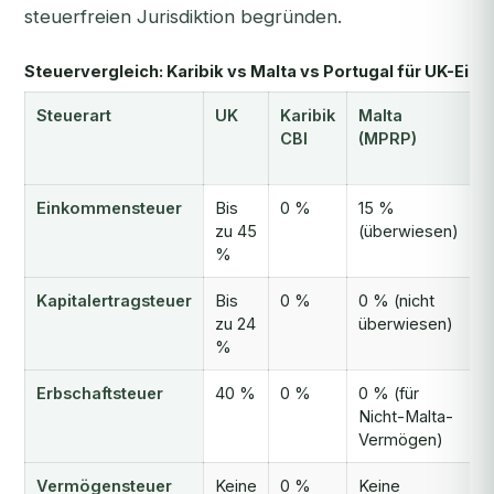
steuerfreien Jurisdiktion begründen.
Steuervergleich: Karibik vs Malta vs Portugal für UK-Ein
Steuerart
UK
Karibik
Malta
P
CBI
(MPRP)
(
b
Einkommensteuer
Bis
0 %
15 %
B
zu 45
(überwiesen)
%
Kapitalertragsteuer
Bis
0 %
0 % (nicht
2
zu 24
überwiesen)
%
Erbschaftsteuer
40 %
0 %
0 % (für
0
Nicht-Malta-
(
Vermögen)
F
Vermögensteuer
Keine
0 %
Keine
K