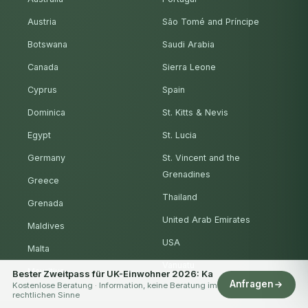
Austria
São Tomé and Príncipe
Botswana
Saudi Arabia
Canada
Sierra Leone
Cyprus
Spain
Dominica
St. Kitts & Nevis
Egypt
St. Lucia
Germany
St. Vincent and the
Grenadines
Greece
Thailand
Grenada
United Arab Emirates
Maldives
USA
Malta
Vanuatu
Mauritius
Bester Zweitpass für UK-Einwohner 2026: Ka
Anfragen
Kostenlose Beratung · Information, keine Beratung im
rechtlichen Sinne