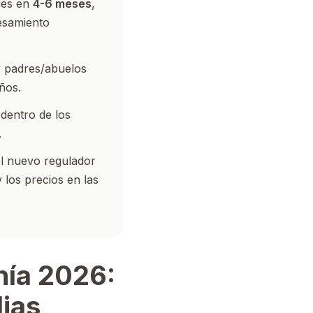
des en
4-6 meses
,
esamiento
y padres/abuelos
ños.
dentro de los
.
el nuevo regulador
 los precios en las
nía 2026:
ias