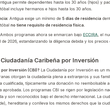
tigua permite dependientes hasta los 30 años (hijos) y p
tóbal incluye hermanos e hijos hasta los 30 años.
ncia:
Antigua exige un mínimo de
5 días de residencia
dent
stóbal
no tiene requisito de residencia física
.
Ambos programas ahora se enmarcan bajo
ECCIRA
, el n
l de 2026, estandarizando la diligencia debida y los precios
Ciudadanía Caribeña por Inversión
 por Inversión (CBI)?
La Ciudadanía por Inversión es un ma
ranas otorgan la ciudadanía plena a extranjeros y sus fami
 cualificada, típicamente una donación no reembolsable a
a aprobada. Los programas CBI se rigen por legislación nac
ida y son reconocidos bajo el derecho internacional. La ciu
de), hereditaria y conlleva los mismos derechos que la ciu