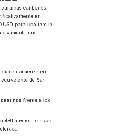
rogramas caribeños
nificativamente en
0 USD
para una familia
ocesamiento que
Antigua comienza en
 equivalente de San
 destinos
frente a los
en
4-6 meses
, aunque
elerado.