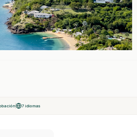
obación
7 idiomas