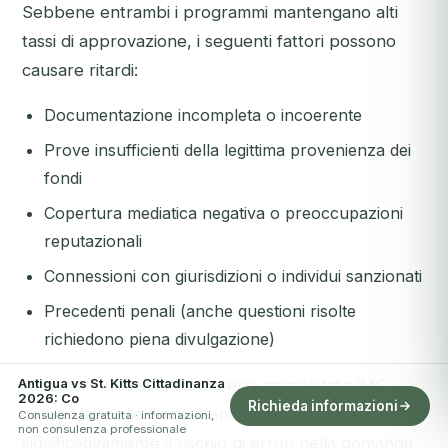
Sebbene entrambi i programmi mantengano alti
tassi di approvazione, i seguenti fattori possono
causare ritardi:
Documentazione incompleta o incoerente
Prove insufficienti della legittima provenienza dei
fondi
Copertura mediatica negativa o preoccupazioni
reputazionali
Connessioni con giurisdizioni o individui sanzionati
Precedenti penali (anche questioni risolte
richiedono piena divulgazione)
Antigua vs St. Kitts Cittadinanza
Affidarsi a una società esperta accreditata
IMC
2026: Co
Richieda informazioni
come Mirabello Consultancy riduce
Consulenza gratuita · informazioni,
non consulenza professionale
significativamente il rischio di errori nella domanda