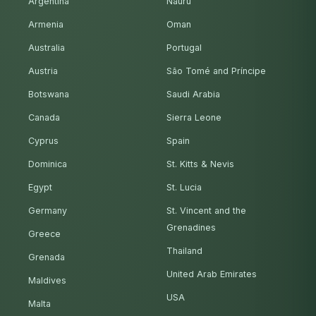
Argentina
Nauru
Armenia
Oman
Australia
Portugal
Austria
São Tomé and Príncipe
Botswana
Saudi Arabia
Canada
Sierra Leone
Cyprus
Spain
Dominica
St. Kitts & Nevis
Egypt
St. Lucia
Germany
St. Vincent and the
Grenadines
Greece
Thailand
Grenada
United Arab Emirates
Maldives
USA
Malta