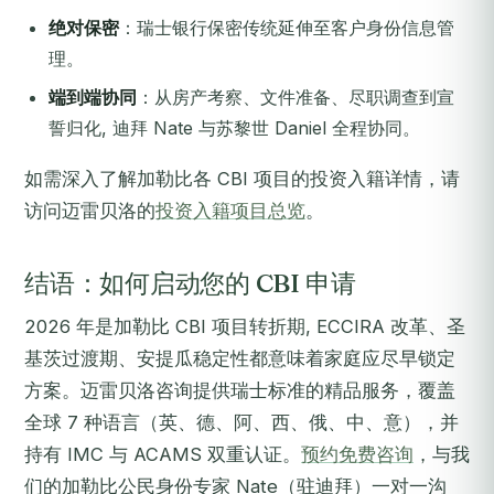
绝对保密
：瑞士银行保密传统延伸至客户身份信息管
理。
端到端协同
：从房产考察、文件准备、尽职调查到宣
誓归化, 迪拜 Nate 与苏黎世 Daniel 全程协同。
如需深入了解加勒比各 CBI 项目的投资入籍详情，请
访问迈雷贝洛的
投资入籍项目总览
。
结语：如何启动您的 CBI 申请
2026 年是加勒比 CBI 项目转折期, ECCIRA 改革、圣
基茨过渡期、安提瓜稳定性都意味着家庭应尽早锁定
方案。迈雷贝洛咨询提供瑞士标准的精品服务，覆盖
全球 7 种语言（英、德、阿、西、俄、中、意），并
持有 IMC 与 ACAMS 双重认证。
预约免费咨询
，与我
们的加勒比公民身份专家 Nate（驻迪拜）一对一沟