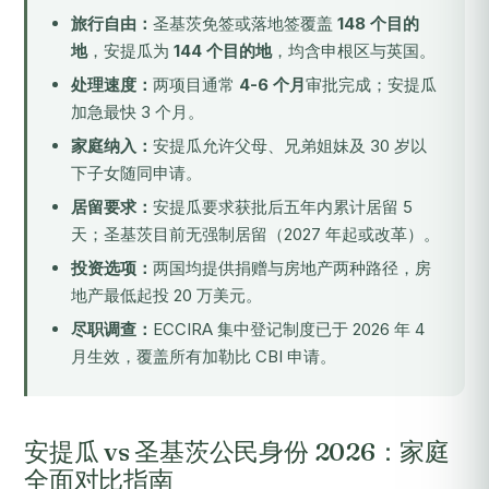
旅行自由：
圣基茨免签或落地签覆盖
148 个目的
地
，安提瓜为
144 个目的地
，均含申根区与英国。
处理速度：
两项目通常
4-6 个月
审批完成；安提瓜
加急最快 3 个月。
家庭纳入：
安提瓜允许父母、兄弟姐妹及 30 岁以
下子女随同申请。
居留要求：
安提瓜要求获批后五年内累计居留 5
天；圣基茨目前无强制居留（2027 年起或改革）。
投资选项：
两国均提供捐赠与房地产两种路径，房
地产最低起投 20 万美元。
尽职调查：
ECCIRA 集中登记制度已于 2026 年 4
月生效，覆盖所有加勒比 CBI 申请。
安提瓜 vs 圣基茨公民身份 2026：家庭
全面对比指南