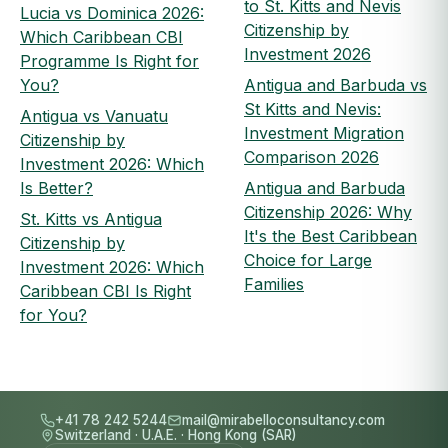
to St. Kitts and Nevis
Lucia vs Dominica 2026:
Citizenship by
Which Caribbean CBI
Investment 2026
Programme Is Right for
You?
Antigua and Barbuda vs
St Kitts and Nevis:
Antigua vs Vanuatu
Investment Migration
Citizenship by
Comparison 2026
Investment 2026: Which
Is Better?
Antigua and Barbuda
Citizenship 2026: Why
St. Kitts vs Antigua
It's the Best Caribbean
Citizenship by
Choice for Large
Investment 2026: Which
Families
Caribbean CBI Is Right
for You?
+41 78 242 5244
mail@mirabelloconsultancy.com
Switzerland
·
U.A.E.
·
Hong Kong (SAR)