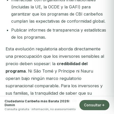
(incluidas la UE, la OCDE y la GAFI) para
garantizar que los programas de CBI caribeños
cumplan las expectativas de conformidad global.
Publicar informes de transparencia y estadísticas
de los programas.
Esta evolución regulatoria aborda directamente
una preocupación que los inversores sensibles al
precio deben sopesar: la
credibilidad del
programa
. Ni São Tomé y Príncipe ni Nauru
operan bajo ningún marco regulatorio
supranacional comparable. Para los inversores y
sus familias, la tranquilidad de saber que su
ciudadanía fue obtenida a través de un programa
Ciudadanía Caribeña más Barata 2026:
Domin
Consultar
rigurosamente regulado y sometido al escrutinio
Consulta gratuita · información, no asesoramiento