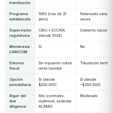
tramitación
Programa
1993 (más de 31
Relanzado varias
establecido
años)
veces
Supervisión
CBIU + ECCIRA
Gobierno nacional
regulatoria
(desde 2026)
Membresía
Sí
No
CARICOM
Entorno
Sin impuesto sobre
Tributación territori
fiscal
renta mundial
Opción
Sí (desde
Sí (desde
inmobiliaria
$200.000)
~$300.000)
Rigor del
Alto (controles
Moderado
due
multinivel, estándar
diligence
ACAMS)