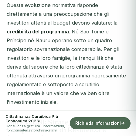
Questa evoluzione normativa risponde
direttamente a una preoccupazione che gli
investitori attenti al budget devono valutare: la
credibilità del programma
. Né São Tomé e
Príncipe né Nauru operano sotto un quadro
regolatorio sovranazionale comparabile. Per gli
investitori e le loro famiglie, la tranquillità che
deriva dal sapere che la loro cittadinanza è stata
ottenuta attraverso un programma rigorosamente
regolamentato e sottoposto a scrutinio
internazionale è un valore che va ben oltre
l'investimento iniziale.
Cittadinanza Caraibica Più
Oltre la CBI: Strategie
Economica 2026:
Richieda informazioni
Consulenza gratuita · informazioni,
Complementari di Residenza e
non consulenza professionale