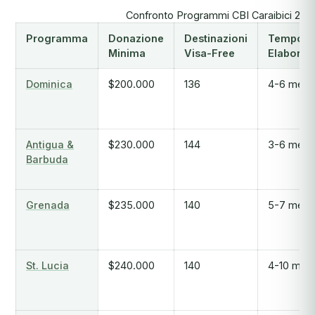
Confronto Programmi CBI Caraibici 202
Programma
Donazione
Destinazioni
Tempo d
Minima
Visa-Free
Elaboraz
Dominica
$200.000
136
4-6 mesi
Antigua &
$230.000
144
3-6 mesi
Barbuda
Grenada
$235.000
140
5-7 mesi
St. Lucia
$240.000
140
4-10 mesi