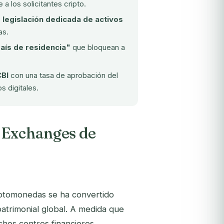
a los solicitantes cripto.
o
legislación dedicada de activos
as.
aís de residencia"
que bloquean a
CBI
con una tasa de aprobación del
s digitales.
 Exchanges de
riptomonedas se ha convertido
patrimonial global. A medida que
chos centros financieros