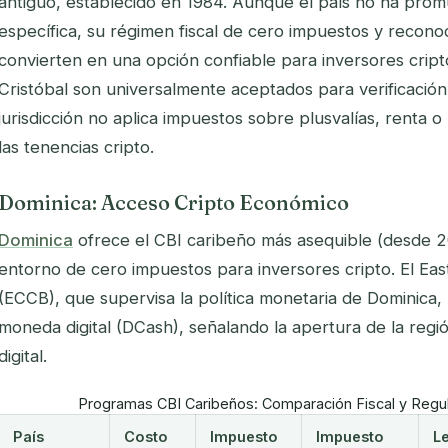
antiguo, establecido en 1984. Aunque el país no ha promu
específica, su régimen fiscal de cero impuestos y reconoc
convierten en una opción confiable para inversores crip
Cristóbal son universalmente aceptados para verificació
jurisdicción no aplica impuestos sobre plusvalías, renta o
las tenencias cripto.
Dominica: Acceso Cripto Económico
Dominica
ofrece el CBI caribeño más asequible (desde 
entorno de cero impuestos para inversores cripto. El Ea
(ECCB), que supervisa la política monetaria de Dominica
moneda digital (DCash), señalando la apertura de la regió
digital.
Programas CBI Caribeños: Comparación Fiscal y Regu
País
Costo
Impuesto
Impuesto
L