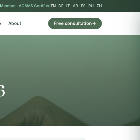
 Member
·
ACAMS Certified
EN
·
DE
·
IT
·
AR
·
ES
·
RU
·
ZH
e
About
Free consultation
6