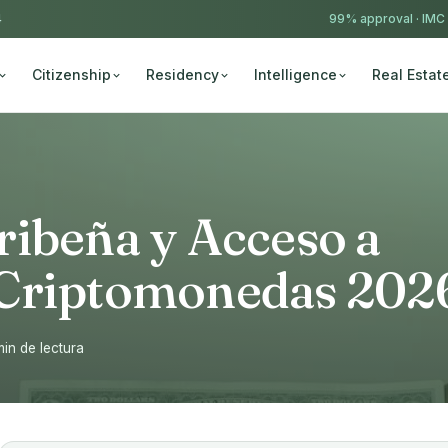
4
99% approval ·
IMC
Citizenship
Residency
Intelligence
Real Estat
ribeña y Acceso a
 Criptomonedas 202
min de lectura