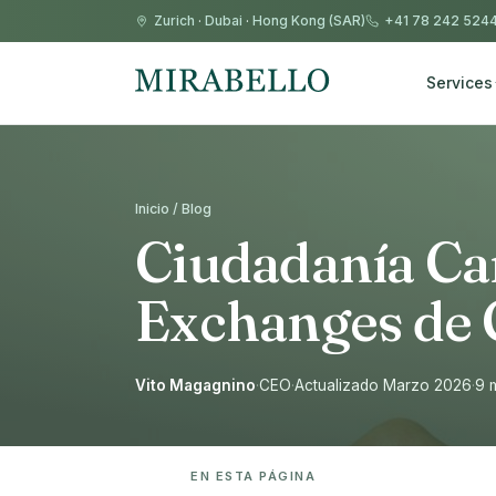
Zurich
·
Dubai
·
Hong Kong (SAR)
+41 78 242 524
Services
Inicio / Blog
Ciudadanía Ca
Exchanges de
Vito Magagnino
·
CEO
·
Actualizado Marzo 2026
·
9 
EN ESTA PÁGINA