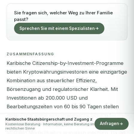
Sie fragen sich, welcher Weg zu Ihrer Familie
passt?
Sprechen Sie mit einem Spezialisten
ZUSAMMENFASSUNG
Karibische Citizenship-by-Investment-Programme
bieten Kryptowährungsinvestoren eine einzigartige
Kombination aus steuerlicher Effizienz,
Börsenzugang und regulatorischer Klarheit. Mit
Investitionen ab 200.000 USD und
Bearbeitungszeiten von 60 bis 90 Tagen stellen
diese Programme eine strategische Lösung für
Karibische Staatsbürgerschaft und Zugang z
Anleger digitaler Vermögenswerte dar, die ihre
Anfragen
Kostenlose Beratung · Information, keine Beratung im
rechtlichen Sinne
globalen Möglichkeiten erweitern möchten. Da die