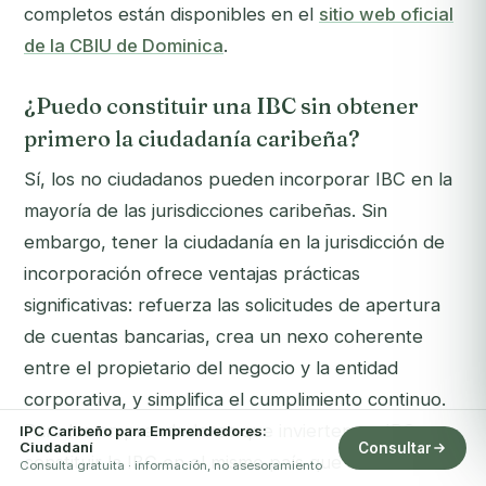
completos están disponibles en el
sitio web oficial
de la CBIU de Dominica
.
¿Puedo constituir una IBC sin obtener
primero la ciudadanía caribeña?
Sí, los no ciudadanos pueden incorporar IBC en la
mayoría de las jurisdicciones caribeñas. Sin
embargo, tener la ciudadanía en la jurisdicción de
incorporación ofrece ventajas prácticas
significativas: refuerza las solicitudes de apertura
de cuentas bancarias, crea un nexo coherente
entre el propietario del negocio y la entidad
corporativa, y simplifica el cumplimiento continuo.
Para los emprendedores que invierten en IPC,
IPC Caribeño para Emprendedores:
Ciudadaní
Consultar
constituir la IBC en el mismo país que su nueva
Consulta gratuita · información, no asesoramiento