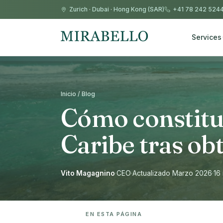
Zurich
·
Dubai
·
Hong Kong (SAR)
+41 78 242 524
Services
Inicio / Blog
Cómo constitui
Caribe tras ob
Vito Magagnino
·
CEO
·
Actualizado Marzo 2026
·
16
EN ESTA PÁGINA