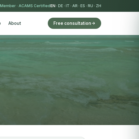
 Member
·
ACAMS Certified
EN
·
DE
·
IT
·
AR
·
ES
·
RU
·
ZH
e
About
Free consultation