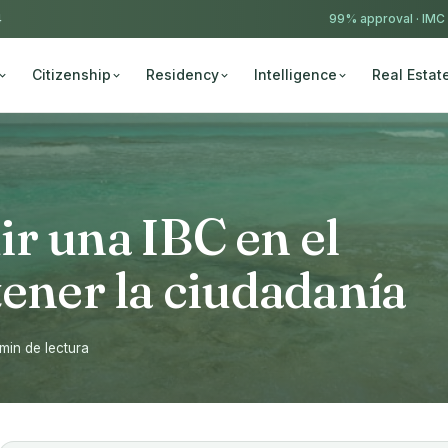
4
99% approval ·
IMC
Citizenship
Residency
Intelligence
Real Estat
r una IBC en el
tener la ciudadanía
 min de lectura